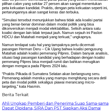
pilihan calon yang sekitar 27 persen akan sangat menentukan
peta kekuatan kandidat. Praktis, dengan peta kekuatan seperti ini,
pertarungannya akan sangat keras dan terbuka.
“Simulasi tersebut menunjukkan bahwa tidak ada koalisi partai
yang benar-benar dominan dalam modal politik yang bisa
dikonversikan menjadi modal elektabilitas. Selisih antara satu
koalisi dengan lain tidak terpaut jauh. Namun sejauh ini Paslon
HDCU dan Matahati menjadi yang terkuat,” ungkapnya.
Namun terdapat satu hal yang tampaknya perlu dicermati
pasangan Herman Deru – Cik Ujang bahwa koalisi pengusung
Matahati adalah koalisi pemenang Pilpres. Dalam banyak analisis,
situasi bagi pasangan kandidat yang berhadapan dengan koalisi
pemenang Pilpres bisa menjadi rumit dan bahkan merugikan
dengan mengaca pada Pilpres 2024 lalu.
“Praktis Pilkada di Sumatera Selatan akan berlangsung seru.
Pemenang adalah mereka yang mampu menghitung secara detil
peta dan modal politik sekaligus piawai merancang micro-
targeting,” kata Hasmin.
Berita Terkait
Ahli Ungkap Pemberi dan Penerima Suap Sama-sama
Dapat Dipidana, SIRA Dan PST Siapkan Aksi Damai