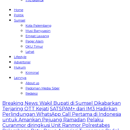
Home
Politik
Sumsel
Kota Palembang
Musi Banyuasin
Empat Lawang
Pagar Alam
OKU Timur
Lahat
Lifestyle
Advertorial
Hukum
Kriminal
Lainnya
About us
Pedoman Media Siber
Redaksi
Breaking News: Wakil Bupati di Sumsel Dikabarkan
Terjaring OTT Kejati
SATSPAM+ dari IM3 Hadirkan
Perlindungan WhatsApp Call Pertama di Indonesia
untuk Amankan Pejuang Ramadan
Pelaku
Curanmor diringkusi Unit Ranmor Polrestabes