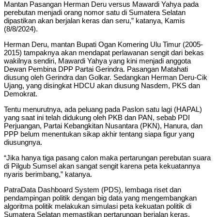
Mantan Pasangan Herman Deru versus Mawardi Yahya pada
perebutan menjadi orang nomor satu di Sumatera Selatan
dipastikan akan berjalan keras dan seru,” katanya, Kamis
(8/8/2024).
Herman Deru, mantan Bupati Ogan Komering Ulu Timur (2005-
2015) tampaknya akan mendapat perlawanan sengit dari bekas
wakilnya sendiri, Mawardi Yahya yang kini menjadi anggota
Dewan Pembina DPP Partai Gerindra. Pasangan Matahati
diusung oleh Gerindra dan Golkar. Sedangkan Herman Deru-Cik
Ujang, yang disingkat HDCU akan diusung Nasdem, PKS dan
Demokrat.
Tentu menurutnya, ada peluang pada Paslon satu lagi (HAPAL)
yang saat ini telah didukung oleh PKB dan PAN, sebab PDI
Perjuangan, Partai Kebangkitan Nusantara (PKN), Hanura, dan
PPP belum menentukan sikap akhir tentang siapa figur yang
diusungnya.
“Jika hanya tiga pasang calon maka pertarungan perebutan suara
di Pilgub Sumsel akan sangat sengit karena peta kekuatannya
nyaris berimbang,” katanya.
PatraData Dashboard System (PDS), lembaga riset dan
pendampingan politik dengan big data yang mengembangkan
algoritma politik melakukan simulasi peta kekuatan politik di
Sumatera Selatan memastikan pertarungan berjalan keras.