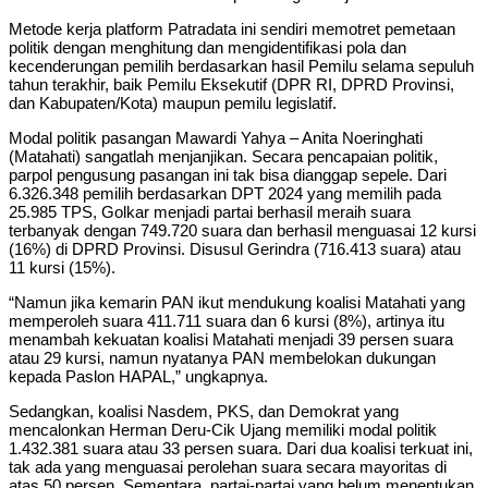
Metode kerja platform Patradata ini sendiri memotret pemetaan
politik dengan menghitung dan mengidentifikasi pola dan
kecenderungan pemilih berdasarkan hasil Pemilu selama sepuluh
tahun terakhir, baik Pemilu Eksekutif (DPR RI, DPRD Provinsi,
dan Kabupaten/Kota) maupun pemilu legislatif.
Modal politik pasangan Mawardi Yahya – Anita Noeringhati
(Matahati) sangatlah menjanjikan. Secara pencapaian politik,
parpol pengusung pasangan ini tak bisa dianggap sepele. Dari
6.326.348 pemilih berdasarkan DPT 2024 yang memilih pada
25.985 TPS, Golkar menjadi partai berhasil meraih suara
terbanyak dengan 749.720 suara dan berhasil menguasai 12 kursi
(16%) di DPRD Provinsi. Disusul Gerindra (716.413 suara) atau
11 kursi (15%).
“Namun jika kemarin PAN ikut mendukung koalisi Matahati yang
memperoleh suara 411.711 suara dan 6 kursi (8%), artinya itu
menambah kekuatan koalisi Matahati menjadi 39 persen suara
atau 29 kursi, namun nyatanya PAN membelokan dukungan
kepada Paslon HAPAL,” ungkapnya.
Sedangkan, koalisi Nasdem, PKS, dan Demokrat yang
mencalonkan Herman Deru-Cik Ujang memiliki modal politik
1.432.381 suara atau 33 persen suara. Dari dua koalisi terkuat ini,
tak ada yang menguasai perolehan suara secara mayoritas di
atas 50 persen. Sementara, partai-partai yang belum menentukan