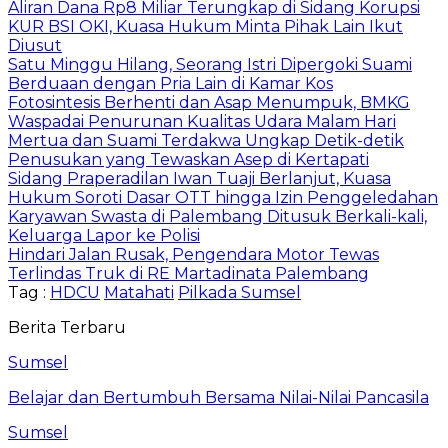
Aliran Dana Rp8 Miliar Terungkap di Sidang Korupsi
KUR BSI OKI, Kuasa Hukum Minta Pihak Lain Ikut
Diusut
Satu Minggu Hilang, Seorang Istri Dipergoki Suami
Berduaan dengan Pria Lain di Kamar Kos
Fotosintesis Berhenti dan Asap Menumpuk, BMKG
Waspadai Penurunan Kualitas Udara Malam Hari
Mertua dan Suami Terdakwa Ungkap Detik-detik
Penusukan yang Tewaskan Asep di Kertapati
Sidang Praperadilan Iwan Tuaji Berlanjut, Kuasa
Hukum Soroti Dasar OTT hingga Izin Penggeledahan
Karyawan Swasta di Palembang Ditusuk Berkali-kali,
Keluarga Lapor ke Polisi
Hindari Jalan Rusak, Pengendara Motor Tewas
Terlindas Truk di RE Martadinata Palembang
Tag :
HDCU
Matahati
Pilkada Sumsel
Berita Terbaru
Sumsel
Belajar dan Bertumbuh Bersama Nilai-Nilai Pancasila
Sumsel