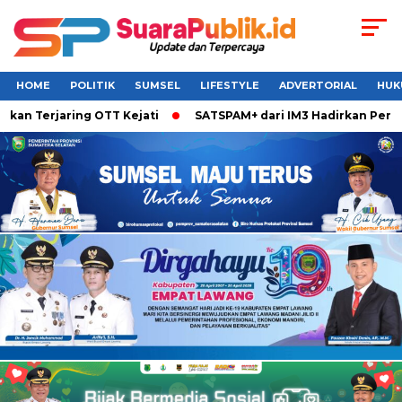
HOME
POLITIK
SUMSEL
LIFESTYLE
ADVERTORIAL
HUK
rjaring OTT Kejati
SATSPAM+ dari IM3 Hadirkan Perlindunga