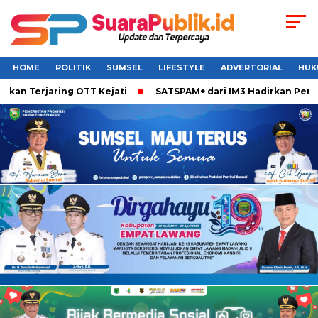
HOME
POLITIK
SUMSEL
LIFESTYLE
ADVERTORIAL
HUK
n Terjaring OTT Kejati
SATSPAM+ dari IM3 Hadirkan Perlind