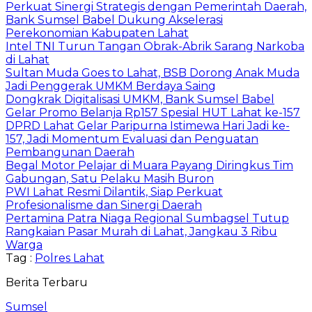
Perkuat Sinergi Strategis dengan Pemerintah Daerah,
Bank Sumsel Babel Dukung Akselerasi
Perekonomian Kabupaten Lahat
Intel TNI Turun Tangan Obrak-Abrik Sarang Narkoba
di Lahat
Sultan Muda Goes to Lahat, BSB Dorong Anak Muda
Jadi Penggerak UMKM Berdaya Saing
Dongkrak Digitalisasi UMKM, Bank Sumsel Babel
Gelar Promo Belanja Rp157 Spesial HUT Lahat ke-157
DPRD Lahat Gelar Paripurna Istimewa Hari Jadi ke-
157, Jadi Momentum Evaluasi dan Penguatan
Pembangunan Daerah
Begal Motor Pelajar di Muara Payang Diringkus Tim
Gabungan, Satu Pelaku Masih Buron
PWI Lahat Resmi Dilantik, Siap Perkuat
Profesionalisme dan Sinergi Daerah
Pertamina Patra Niaga Regional Sumbagsel Tutup
Rangkaian Pasar Murah di Lahat, Jangkau 3 Ribu
Warga
Tag :
Polres Lahat
Berita Terbaru
Sumsel