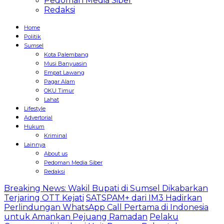
Pedoman Media Siber
Redaksi
Home
Politik
Sumsel
Kota Palembang
Musi Banyuasin
Empat Lawang
Pagar Alam
OKU Timur
Lahat
Lifestyle
Advertorial
Hukum
Kriminal
Lainnya
About us
Pedoman Media Siber
Redaksi
Breaking News: Wakil Bupati di Sumsel Dikabarkan
Terjaring OTT Kejati
SATSPAM+ dari IM3 Hadirkan
Perlindungan WhatsApp Call Pertama di Indonesia
untuk Amankan Pejuang Ramadan
Pelaku