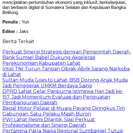
menciptakan pertumbuhan ekonomi yang inklusif, berkelanjutan,
dan berbasis digital di Sumatera Selatan dan Kepulauan Bangka
Belitung.
Penulis :
Yun
Editor :
Jaks
Berita Terkait
Perkuat Sinergi Strategis dengan Pemerintah Daerah,
Bank Sumsel Babel Dukung Akselerasi
Perekonomian Kabupaten Lahat
Intel TNI Turun Tangan Obrak-Abrik Sarang Narkoba
di Lahat
Sultan Muda Goes to Lahat, BSB Dorong Anak Muda
Jadi Penggerak UMKM Berdaya Saing
DPRD Lahat Gelar Paripurna Istimewa Hari Jadi ke-
157, Jadi Momentum Evaluasi dan Penguatan
Pembangunan Daerah
Begal Motor Pelajar di Muara Payang Diringkus Tim
Gabungan, Satu Pelaku Masih Buron
PWI Lahat Resmi Dilantik, Siap Perkuat
Profesionalisme dan Sinergi Daerah
Pertamina Patra Niaga Regional Sumbagsel Tutup