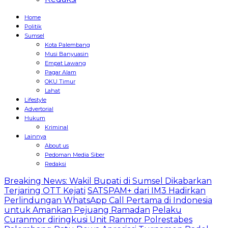
Home
Politik
Sumsel
Kota Palembang
Musi Banyuasin
Empat Lawang
Pagar Alam
OKU Timur
Lahat
Lifestyle
Advertorial
Hukum
Kriminal
Lainnya
About us
Pedoman Media Siber
Redaksi
Breaking News: Wakil Bupati di Sumsel Dikabarkan
Terjaring OTT Kejati
SATSPAM+ dari IM3 Hadirkan
Perlindungan WhatsApp Call Pertama di Indonesia
untuk Amankan Pejuang Ramadan
Pelaku
Curanmor diringkusi Unit Ranmor Polrestabes