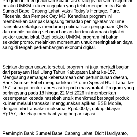
Program ini menghadirkan kolaborasi strategis bersama sejumlah
pelaku UMKM kuliner unggulan yang telah menjadi mitra Bank
Sumsel Babel Cabang Lahat, yakni Today’s Heritage, Pure,
Filosenia, dan Pempek Oey M3. Kehadiran program ini
memberikan dampak langsung terhadap peningkatan volume
transaksi sekaligus mendorong optimalisasi penggunaan QRIS
dan mobile banking sebagai bagian dari transformasi digital di
sektor usaha lokal. Bagi pelaku UMKM, program ini bukan
sekadar promo, melainkan momentum untuk meningkatkan daya
saing di tengah perkembangan ekonomi digital.
Sejalan dengan upaya tersebut, program ini juga menjadi bagian
dari perayaan Hari Ulang Tahun Kabupaten Lahat ke-157.
Mengusung semangat kebersamaan dan pertumbuhan daerah,
Bank Sumsel Babel menghadirkan “Promo Spesial HUT Lahat ke-
157” sebagai bentuk apresiasi kepada masyarakat. Program yang
berlangsung pada 18 hingga 22 Mei 2026 ini memberikan
kesempatan kepada nasabah untuk menikmati berbagai produk
kuliner melalui transaksi menggunakan aplikasi BSB Mobile,
dengan nilai transaksi maksimal Rp50.000,-, cukup dibayar
Rp157,- di setiap merchant yang berpartisipasi.
Pemimpin Bank Sumsel Babel Cabang Lahat, Didit Hardiyanto,