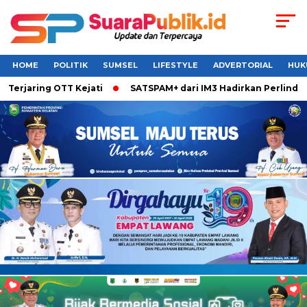
HOME
POLITIK
SUMSEL
LIFESTYLE
ADVERTORIAL
HUK
jaring OTT Kejati
SATSPAM+ dari IM3 Hadirkan Perlindungan