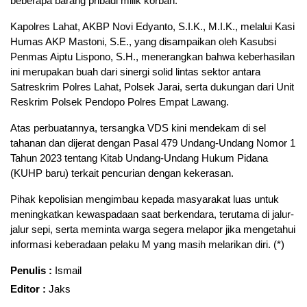
beberapa barang pribadi milik korban.
Kapolres Lahat, AKBP Novi Edyanto, S.I.K., M.I.K., melalui Kasi
Humas AKP Mastoni, S.E., yang disampaikan oleh Kasubsi
Penmas Aiptu Lispono, S.H., menerangkan bahwa keberhasilan
ini merupakan buah dari sinergi solid lintas sektor antara
Satreskrim Polres Lahat, Polsek Jarai, serta dukungan dari Unit
Reskrim Polsek Pendopo Polres Empat Lawang.
Atas perbuatannya, tersangka VDS kini mendekam di sel
tahanan dan dijerat dengan Pasal 479 Undang-Undang Nomor 1
Tahun 2023 tentang Kitab Undang-Undang Hukum Pidana
(KUHP baru) terkait pencurian dengan kekerasan.
Pihak kepolisian mengimbau kepada masyarakat luas untuk
meningkatkan kewaspadaan saat berkendara, terutama di jalur-
jalur sepi, serta meminta warga segera melapor jika mengetahui
informasi keberadaan pelaku M yang masih melarikan diri. (*)
Penulis :
Ismail
Editor :
Jaks