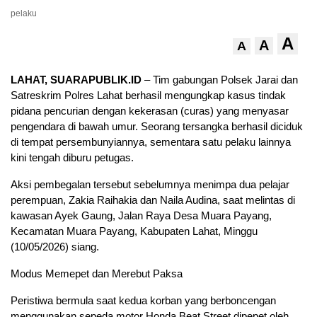
pelaku
A
A
A
LAHAT, SUARAPUBLIK.ID
– Tim gabungan Polsek Jarai dan
Satreskrim Polres Lahat berhasil mengungkap kasus tindak
pidana pencurian dengan kekerasan (curas) yang menyasar
pengendara di bawah umur. Seorang tersangka berhasil diciduk
di tempat persembunyiannya, sementara satu pelaku lainnya
kini tengah diburu petugas.
Aksi pembegalan tersebut sebelumnya menimpa dua pelajar
perempuan, Zakia Raihakia dan Naila Audina, saat melintas di
kawasan Ayek Gaung, Jalan Raya Desa Muara Payang,
Kecamatan Muara Payang, Kabupaten Lahat, Minggu
(10/05/2026) siang.
Modus Memepet dan Merebut Paksa
Peristiwa bermula saat kedua korban yang berboncengan
menggunakan sepeda motor Honda Beat Street dipepet oleh