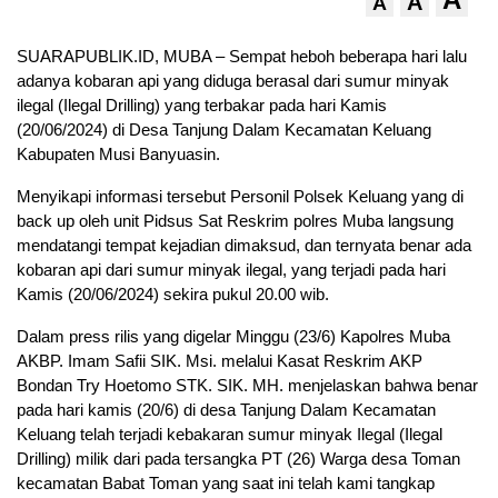
A
A
SUARAPUBLIK.ID, MUBA – Sempat heboh beberapa hari lalu
adanya kobaran api yang diduga berasal dari sumur minyak
ilegal (Ilegal Drilling) yang terbakar pada hari Kamis
(20/06/2024) di Desa Tanjung Dalam Kecamatan Keluang
Kabupaten Musi Banyuasin.
Menyikapi informasi tersebut Personil Polsek Keluang yang di
back up oleh unit Pidsus Sat Reskrim polres Muba langsung
mendatangi tempat kejadian dimaksud, dan ternyata benar ada
kobaran api dari sumur minyak ilegal, yang terjadi pada hari
Kamis (20/06/2024) sekira pukul 20.00 wib.
Dalam press rilis yang digelar Minggu (23/6) Kapolres Muba
AKBP. Imam Safii SIK. Msi. melalui Kasat Reskrim AKP
Bondan Try Hoetomo STK. SIK. MH. menjelaskan bahwa benar
pada hari kamis (20/6) di desa Tanjung Dalam Kecamatan
Keluang telah terjadi kebakaran sumur minyak Ilegal (Ilegal
Drilling) milik dari pada tersangka PT (26) Warga desa Toman
kecamatan Babat Toman yang saat ini telah kami tangkap