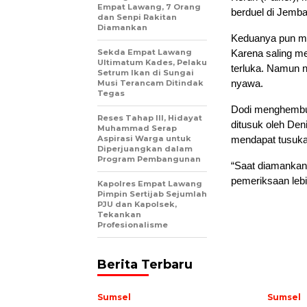
Empat Lawang, 7 Orang
berduel di Jemb
dan Senpi Rakitan
Diamankan
Keduanya pun me
Sekda Empat Lawang
Karena saling m
Ultimatum Kades, Pelaku
terluka. Namun 
Setrum Ikan di Sungai
nyawa.
Musi Terancam Ditindak
Tegas
Dodi menghembusk
Reses Tahap III, Hidayat
ditusuk oleh Den
Muhammad Serap
Aspirasi Warga untuk
mendapat tusuka
Diperjuangkan dalam
Program Pembangunan
“Saat diamankan 
pemeriksaan lebih
Kapolres Empat Lawang
Pimpin Sertijab Sejumlah
PJU dan Kapolsek,
Tekankan
Profesionalisme
Berita Terbaru
Sumsel
Sumsel