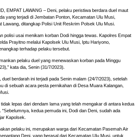
, EMPAT LAWANG – Deni, pelaku peristiwa berdara duel maut
da yang terjadi di Jembatan Ponton, Kecamatan Ulu Musi,
 Lawang, ditangkap Polisi Unit Reskrim Polsek Ulu Musi.
n polisi usai menikam korban Dodi hingga tewas. Kapolres Empat
a Prayitno melalui Kapolsek Ulu Musi, Iptu Hariyono,
angkap terhadap pelaku tersebut.
 amankan pelaku duel yang menewaskan korban pada Minggu
3),” kata dia, Senin (31/7/2023).
duel berdarah ini terjadi pada Senin malam (24/7/2023), setelah
u di sebuah acara pesta pernikahan di Desa Muara Kalangan,
Musi.
n, tidak lepas dari dendam lama yang telah mengakar di antara kedua
. “Sebelumnya, kedua pemuda ini, Dodi dan Deni, sudah ada
jar Kapolsek.
akan pelaku ini, merupakan warga dari Kecamatan Pasemah Air
menantang Deni, yang berasal dari Kecamatan Ulu Musi, untuk