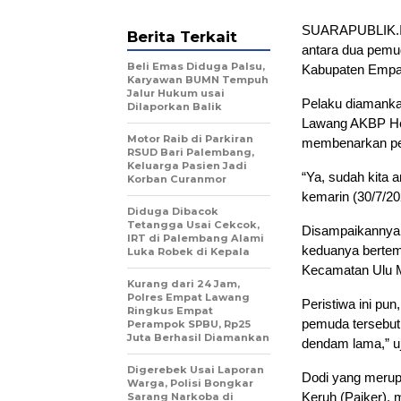
SUARAPUBLIK.ID
Berita Terkait
antara dua pemu
Beli Emas Diduga Palsu,
Kabupaten Empat
Karyawan BUMN Tempuh
Jalur Hukum usai
Pelaku diamanka
Dilaporkan Balik
Lawang AKBP Held
Motor Raib di Parkiran
membenarkan pen
RSUD Bari Palembang,
Keluarga Pasien Jadi
“Ya, sudah kita
Korban Curanmor
kemarin (30/7/202
Diduga Dibacok
Tetangga Usai Cekcok,
Disampaikannya, 
IRT di Palembang Alami
keduanya bertem
Luka Robek di Kepala
Kecamatan Ulu 
Kurang dari 24 Jam,
Polres Empat Lawang
Peristiwa ini pu
Ringkus Empat
pemuda tersebut
Perampok SPBU, Rp25
Juta Berhasil Diamankan
dendam lama,” u
Digerebek Usai Laporan
Dodi yang merup
Warga, Polisi Bongkar
Keruh (Paiker), 
Sarang Narkoba di