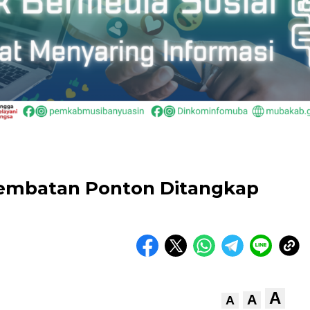
Jembatan Ponton Ditangkap
A
A
A