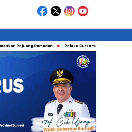
 Pejuang Ramadan
Pelaku Curanmor diringkusi Unit Ranmor 