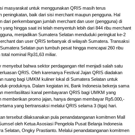
rensi masyarakat untuk menggunakan QRIS masih terus
 peningkatan, baik dari sisi merchant maupun pengguna. Hal
in dari perkembangan jumlah merchant dan user (pengguna) di
 yang hingga saat ini telah menyentuh lebih dari 844 ribu merchant
engguna, menjadikan Sumatera Selatan menduduki peringkat ke-2
erchant dan user QRIS terbanyak di wilayah Sumatera. Transaksi
 Sumatera Selatan pun tumbuh pesat hingga mencapai 260 ribu
total nominal Rp31,63 miliar.
ky menyebut bahwa sektor perdagangan ritel menjadi salah satu
erluasan QRIS. Oleh karenanya Festival Jajan QRIS diadakan
n ruang bagi UMKM kuliner lokal di Sumatera Selatan untuk
uk-produknya. Dalam kegiatan ini, Bank Indonesia bekerja sama
n memfasilitasi kanal pembayaran QRIS bagi UMKM yang
dan memberikan promo jajan, hanya dengan membayar Rp5.000,-
ertama yang bertransaksi melalui QRIS selama 3 (tiga) hari.
n tersebut dilaksanakan pula penandatanganan komitmen Mall
Sumsel oleh Ketua Asosiasi Pengelola Pusat Belanja Indonesia
a Selatan, Ongky Prastianto. Melalui penandatanganan komitmen