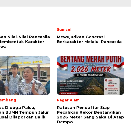
Sumsel
an Nilai-Nilai Pancasila
Mewujudkan Generasi
Membentuk Karakter
Berkarakter Melalui Pancasila
swa
lembang
Pagar Alam
as Diduga Palsu,
Ratusan Pendaftar Siap
an BUMN Tempuh Jalur
Pecahkan Rekor Bentangkan
sai Dilaporkan Balik
2026 Meter Sang Saka Di Atap
Dempo