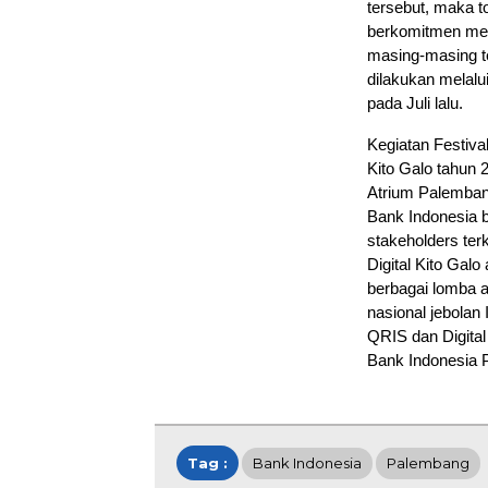
tersebut, maka t
berkomitmen men
masing-masing t
dilakukan melalu
pada Juli lalu.
Kegiatan Festiva
Kito Galo tahun 
Atrium Palembang
Bank Indonesia 
stakeholders ter
Digital Kito Ga
berbagai lomba a
nasional jebolan 
QRIS dan Digital
Bank Indonesia 
Tag :
Bank Indonesia
Palembang