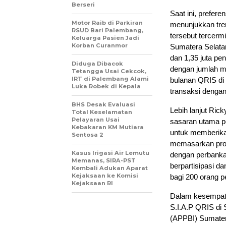
Berseri
Saat ini, prefe
Motor Raib di Parkiran
menunjukkan tren
RSUD Bari Palembang,
tersebut tercerm
Keluarga Pasien Jadi
Korban Curanmor
Sumatera Selatan
dan 1,35 juta p
Diduga Dibacok
dengan jumlah m
Tetangga Usai Cekcok,
IRT di Palembang Alami
bulanan QRIS di
Luka Robek di Kepala
transaksi dengan 
BHS Desak Evaluasi
Lebih lanjut Ric
Total Keselamatan
Pelayaran Usai
sasaran utama p
Kebakaran KM Mutiara
untuk memberika
Sentosa 2
memasarkan prod
Kasus Irigasi Air Lemutu
dengan perbanka
Memanas, SIRA-PST
berpartisipasi 
Kembali Adukan Aparat
Kejaksaan ke Komisi
bagi 200 orang p
Kejaksaan RI
Dalam kesempata
S.I.A.P QRIS di 
(APPBI) Sumater