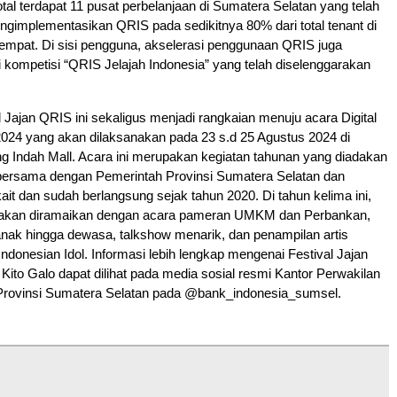
otal terdapat 11 pusat perbelanjaan di Sumatera Selatan yang telah
gimplementasikan QRIS pada sedikitnya 80% dari total tenant di
empat. Di sisi pengguna, akselerasi penggunaan QRIS juga
i kompetisi “QRIS Jelajah Indonesia” yang telah diselenggarakan
l Jajan QRIS ini sekaligus menjadi rangkaian menuju acara Digital
2024 yang akan dilaksanakan pada 23 s.d 25 Agustus 2024 di
 Indah Mall. Acara ini merupakan kegiatan tahunan yang diadakan
bersama dengan Pemerintah Provinsi Sumatera Selatan dan
kait dan sudah berlangsung sejak tahun 2020. Di tahun kelima ini,
lo akan diramaikan dengan acara pameran UMKM dan Perbankan,
nak hingga dewasa, talkshow menarik, dan penampilan artis
Indonesian Idol. Informasi lebih lengkap mengenai Festival Jajan
 Kito Galo dapat dilihat pada media sosial resmi Kantor Perwakilan
Provinsi Sumatera Selatan pada @bank_indonesia_sumsel.