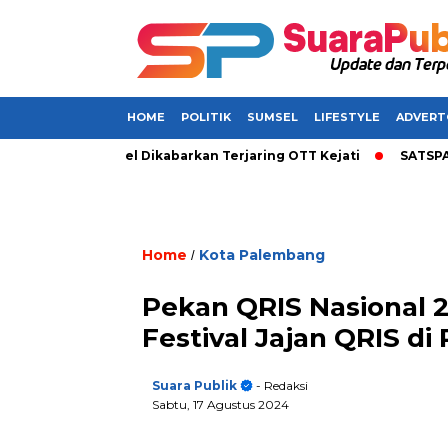
HOME
POLITIK
SUMSEL
LIFESTYLE
ADVERT
Bupati di Sumsel Dikabarkan Terjaring OTT Kejati
SATSPAM+ 
Home
Kota Palembang
/
Pekan QRIS Nasional 
Festival Jajan QRIS di
Suara Publik
- Redaksi
Sabtu, 17 Agustus 2024