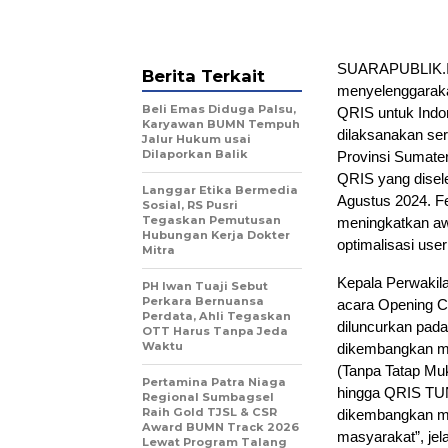
SUARAPUBLIK.ID
Berita Terkait
menyelenggarak
Beli Emas Diduga Palsu,
QRIS untuk Indo
Karyawan BUMN Tempuh
dilaksanakan ser
Jalur Hukum usai
Dilaporkan Balik
Provinsi Sumater
QRIS yang disele
Langgar Etika Bermedia
Agustus 2024. Fe
Sosial, RS Pusri
Tegaskan Pemutusan
meningkatkan aw
Hubungan Kerja Dokter
optimalisasi use
Mitra
Kepala Perwakila
PH Iwan Tuaji Sebut
Perkara Bernuansa
acara Opening C
Perdata, Ahli Tegaskan
diluncurkan pada
OTT Harus Tanpa Jeda
Waktu
dikembangkan m
(Tanpa Tatap Mu
Pertamina Patra Niaga
hingga QRIS TUNTA
Regional Sumbagsel
Raih Gold TJSL & CSR
dikembangkan me
Award BUMN Track 2026
masyarakat”, jel
Lewat Program Talang