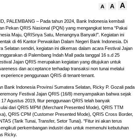
A
A
A
, PALEMBANG – Pada tahun 2024, Bank Indonesia kembali
an Pekan QRIS Nasional (PQN) yang mengangkat tema “Pakai
nesia Maju, QRISnya Satu, Menangnya Banyak!”. Kegiatan ini
entak di 46 Kantor Perwakilan Dalam Negeri Bank Indonesia. Di
a Selatan sendiri, kegiatan ini dikemas dalam acara Festival Jajan
nggarakan di Palembang Indah Mall pada tanggal 16 s.d 25
stival Jajan QRIS merupakan kegiatan yang ditujukan untuk
areness dan acceptance terhadap transaksi non tunai melalui
r experience penggunaan QRIS di tenant-tenant.
n Bank Indonesia Provinsi Sumatera Selatan, Ricky P. Gozali pada
eremony Festival Jajan QRIS (16/8) menyampaikan bahwa sejak
 17 Agustus 2019, fitur penggunaan QRIS telah banyak
ulai dari QRIS MPM (Merchant Presented Mode), QRIS TTM
ka), QRIS CPM (Customer Presented Mode), QRIS Cross Border,
S (Tarik Tunai, Transfer, Setor Tunai). “Fitur ini akan terus
ngikuti perkembangan industri dan untuk memenuhi kebutuhan
as Ricky.