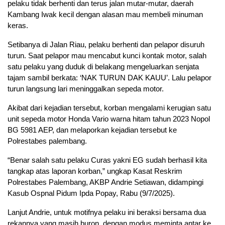
pelaku tidak berhenti dan terus jalan mutar-mutar, daerah
Kambang Iwak kecil dengan alasan mau membeli minuman
keras.
Setibanya di Jalan Riau, pelaku berhenti dan pelapor disuruh
turun. Saat pelapor mau mencabut kunci kontak motor, salah
satu pelaku yang duduk di belakang mengeluarkan senjata
tajam sambil berkata: ‘NAK TURUN DAK KAUU’. Lalu pelapor
turun langsung lari meninggalkan sepeda motor.
Akibat dari kejadian tersebut, korban mengalami kerugian satu
unit sepeda motor Honda Vario warna hitam tahun 2023 Nopol
BG 5981 AEP, dan melaporkan kejadian tersebut ke
Polrestabes palembang.
“Benar salah satu pelaku Curas yakni EG sudah berhasil kita
tangkap atas laporan korban,” ungkap Kasat Reskrim
Polrestabes Palembang, AKBP Andrie Setiawan, didampingi
Kasub Ospnal Pidum Ipda Popay, Rabu (9/7/2025).
Lanjut Andrie, untuk motifnya pelaku ini beraksi bersama dua
rekannya yang masih buron, dengan modus meminta antar ke