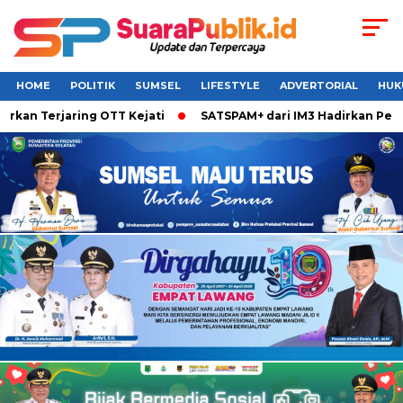
HOME
POLITIK
SUMSEL
LIFESTYLE
ADVERTORIAL
HUK
erjaring OTT Kejati
SATSPAM+ dari IM3 Hadirkan Perlindun