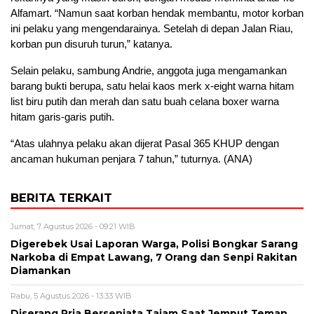
Alfamart. “Namun saat korban hendak membantu, motor korban
ini pelaku yang mengendarainya. Setelah di depan Jalan Riau,
korban pun disuruh turun,” katanya.
Selain pelaku, sambung Andrie, anggota juga mengamankan
barang bukti berupa, satu helai kaos merk x-eight warna hitam
list biru putih dan merah dan satu buah celana boxer warna
hitam garis-garis putih.
“Atas ulahnya pelaku akan dijerat Pasal 365 KHUP dengan
ancaman hukuman penjara 7 tahun,” tuturnya. (ANA)
BERITA TERKAIT
Jumat, 7 Agustus 2026 - 09:21 WIB
Digerebek Usai Laporan Warga, Polisi Bongkar Sarang
Narkoba di Empat Lawang, 7 Orang dan Senpi Rakitan
Diamankan
Rabu, 5 Agustus 2026 - 13:33 WIB
Diserang Pria Bersenjata Tajam Saat Jemput Teman,