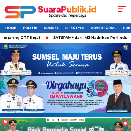
HOME
POLITIK
SUMSEL
LIFESTYLE
ADVERTORIAL
HUK
ng OTT Kejati
SATSPAM+ dari IM3 Hadirkan Perlindungan Wh