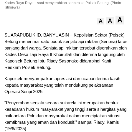
Kades Raya Raya II saat menyerahkan senpira ke Polsek Betung. (Photo:
Istimewa)
A
A
A
SUARAPUBLIK.ID, BANYUASIN – Kepolisian Sektor (Polsek)
Betung menerima satu pucuk senjata api rakitan (Senpira) laras
panjang dari warga. Senjata api rakitan tersebut diserahkan oleh
Kades Desa Taja Raya II Khoirullah dan diterima langsung oleh
Kapolsek Betung Iptu Riady Sasongko didampingi Kanit
Reskrim Polsek Betung.
Kapolsek menyampaikan apresiasi dan ucapan terima kasih
kepada masyarakat yang telah mendukung pelaksanaan
Operasi Senpi 2025.
“Penyerahan senjata secara sukarela ini merupakan bentuk
kesadaran hukum masyarakat yang tinggi serta sinergitas yang
baik antara Polri dan masyarakat dalam menciptakan situasi
kamtibmas yang aman dan kondusif,” sampai Riady, Kamis
(19/6/2025).