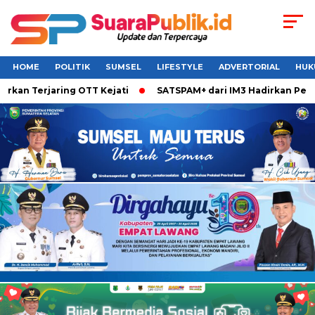
HOME
POLITIK
SUMSEL
LIFESTYLE
ADVERTORIAL
HUK
Terjaring OTT Kejati
SATSPAM+ dari IM3 Hadirkan Perlindun