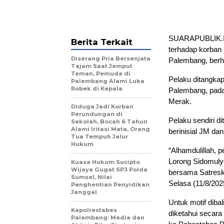
SUARAPUBLIK.ID
Berita Terkait
terhadap korban 
Diserang Pria Bersenjata
Palembang, berha
Tajam Saat Jemput
Teman, Pemuda di
Pelaku ditangka
Palembang Alami Luka
Robek di Kepala
Palembang, pada
Merak.
Diduga Jadi Korban
Perundungan di
Pelaku sendiri d
Sekolah, Bocah 6 Tahun
Alami Iritasi Mata, Orang
berinisial JM da
Tua Tempuh Jalur
Hukum
“Alhamdulillah, 
Lorong Sidomulyo
Kuasa Hukum Sucipto
Wijaya Gugat SP3 Polda
bersama Satreskr
Sumsel, Nilai
Selasa (11/8/202
Penghentian Penyidikan
Janggal
Untuk motif diba
Kapolrestabes
diketahui secara
Palembang: Media dan