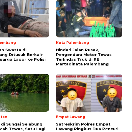
lembang
Kota Palembang
n Swasta di
Hindari Jalan Rusak,
ng Ditusuk Berkali-
Pengendara Motor Tewas
luarga Lapor ke Polisi
Terlindas Truk di RE
Martadinata Palembang
atan
Empat Lawang
 di Sungai Selabung,
Satreskrim Polres Empat
cah Tewas, Satu Lagi
Lawang Ringkus Dua Pencuri