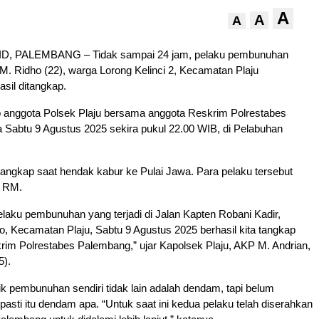
A
A
A
, PALEMBANG – Tidak sampai 24 jam, pelaku pembunuhan
M. Ridho (22), warga Lorong Kelinci 2, Kecamatan Plaju
sil ditangkap.
p anggota Polsek Plaju bersama anggota Reskrim Polrestabes
 Sabtu 9 Agustus 2025 sekira pukul 22.00 WIB, di Pelabuhan
itangkap saat hendak kabur ke Pulai Jawa. Para pelaku tersebut
n RM.
pelaku pembunuhan yang terjadi di Jalan Kapten Robani Kadir,
, Kecamatan Plaju, Sabtu 9 Agustus 2025 berhasil kita tangkap
im Polrestabes Palembang,” ujar Kapolsek Plaju, AKP M. Andrian,
5).
lik pembunuhan sendiri tidak lain adalah dendam, tapi belum
 pasti itu dendam apa. “Untuk saat ini kedua pelaku telah diserahkan