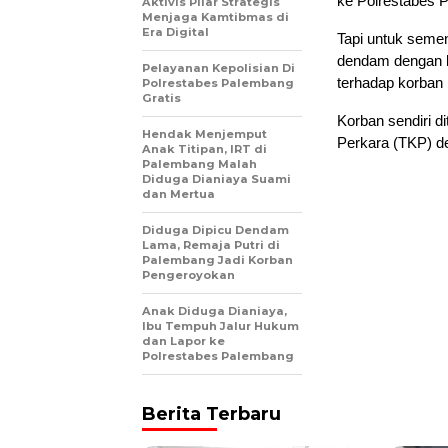
ke Polrestabes P
Aktivis Pilar Strategis
Menjaga Kamtibmas di
Era Digital
Tapi untuk semen
dendam dengan k
Pelayanan Kepolisian Di
terhadap korban 
Polrestabes Palembang
Gratis
Korban sendiri d
Hendak Menjemput
Perkara (TKP) d
Anak Titipan, IRT di
Palembang Malah
Diduga Dianiaya Suami
dan Mertua
Diduga Dipicu Dendam
Lama, Remaja Putri di
Palembang Jadi Korban
Pengeroyokan
Anak Diduga Dianiaya,
Ibu Tempuh Jalur Hukum
dan Lapor ke
Polrestabes Palembang
Berita Terbaru