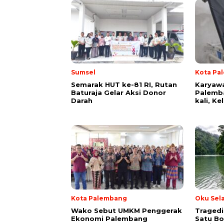
Sumsel
Kota Pa
Semarak HUT ke-81 RI, Rutan
Karyawa
Baturaja Gelar Aksi Donor
Palemba
Darah
kali, Ke
Kota Palembang
Oku Sel
Wako Sebut UMKM Penggerak
Tragedi
Ekonomi Palembang
Satu Bo