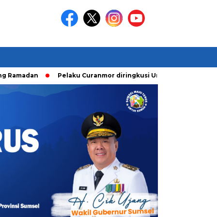
an
Pelaku Curanmor diringkusi Unit Ranmor Polrestabes Pa