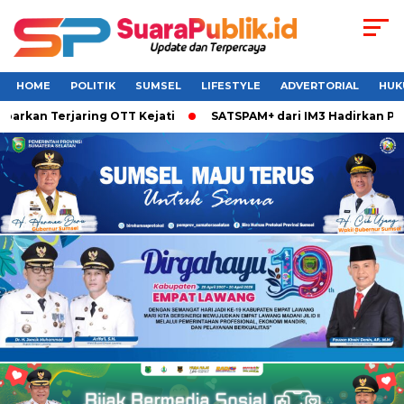
HOME
POLITIK
SUMSEL
LIFESTYLE
ADVERTORIAL
HUK
kan Terjaring OTT Kejati
SATSPAM+ dari IM3 Hadirkan Perlin