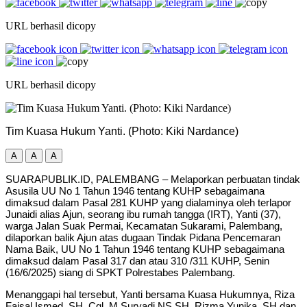
URL berhasil dicopy
URL berhasil dicopy
Tim Kuasa Hukum Yanti. (Photo: Kiki Nardance)
A
A
A
SUARAPUBLIK.ID, PALEMBANG – Melaporkan perbuatan tindak
Asusila UU No 1 Tahun 1946 tentang KUHP sebagaimana
dimaksud dalam Pasal 281 KUHP yang dialaminya oleh terlapor
Junaidi alias Ajun, seorang ibu rumah tangga (IRT), Yanti (37),
warga Jalan Suak Permai, Kecamatan Sukarami, Palembang,
dilaporkan balik Ajun atas dugaan Tindak Pidana Pencemaran
Nama Baik, UU No 1 Tahun 1946 tentang KUHP sebagaimana
dimaksud dalam Pasal 317 dan atau 310 /311 KUHP, Senin
(16/6/2025) siang di SPKT Polrestabes Palembang.
Menanggapi hal tersebut, Yanti bersama Kuasa Hukumnya, Riza
Faisal Ismed, SH, Cgl, M Suryadi NS SH, Rizma Yunika, SH dan