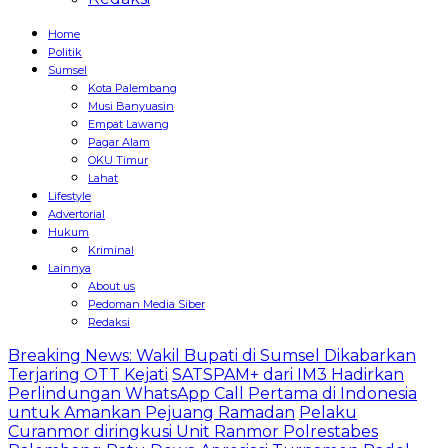
Home
Politik
Sumsel
Kota Palembang
Musi Banyuasin
Empat Lawang
Pagar Alam
OKU Timur
Lahat
Lifestyle
Advertorial
Hukum
Kriminal
Lainnya
About us
Pedoman Media Siber
Redaksi
Breaking News: Wakil Bupati di Sumsel Dikabarkan
Terjaring OTT Kejati
SATSPAM+ dari IM3 Hadirkan
Perlindungan WhatsApp Call Pertama di Indonesia
untuk Amankan Pejuang Ramadan
Pelaku
Curanmor diringkusi Unit Ranmor Polrestabes