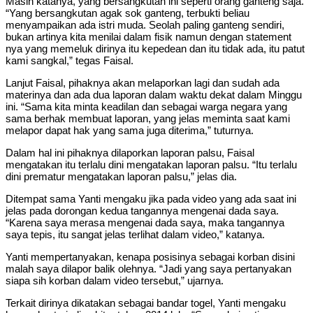
Masih katanya, yang bersangkutan ini seperti orang ganteng saja.
“Yang bersangkutan agak sok ganteng, terbukti beliau
menyampaikan ada istri muda. Seolah paling ganteng sendiri,
bukan artinya kita menilai dalam fisik namun dengan statement
nya yang memeluk dirinya itu kepedean dan itu tidak ada, itu patut
kami sangkal,” tegas Faisal.
Lanjut Faisal, pihaknya akan melaporkan lagi dan sudah ada
materinya dan ada dua laporan dalam waktu dekat dalam Minggu
ini. “Sama kita minta keadilan dan sebagai warga negara yang
sama berhak membuat laporan, yang jelas meminta saat kami
melapor dapat hak yang sama juga diterima,” tuturnya.
Dalam hal ini pihaknya dilaporkan laporan palsu, Faisal
mengatakan itu terlalu dini mengatakan laporan palsu. “Itu terlalu
dini prematur mengatakan laporan palsu,” jelas dia.
Ditempat sama Yanti mengaku jika pada video yang ada saat ini
jelas pada dorongan kedua tangannya mengenai dada saya.
“Karena saya merasa mengenai dada saya, maka tangannya
saya tepis, itu sangat jelas terlihat dalam video,” katanya.
Yanti mempertanyakan, kenapa posisinya sebagai korban disini
malah saya dilapor balik olehnya. “Jadi yang saya pertanyakan
siapa sih korban dalam video tersebut,” ujarnya.
Terkait dirinya dikatakan sebagai bandar togel, Yanti mengaku