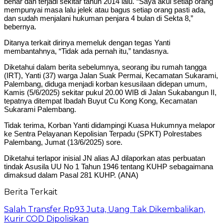
benar dan terjadi sekitar tahun 2014 lalu. “Saya akui setiap orang
mempunyai masa lalu jelek atau bagus setiap orang pasti ada,
dan sudah menjalani hukuman penjara 4 bulan di Sekta 8,”
bebernya.
Ditanya terkait dirinya memeluk dengan tegas Yanti
membantahnya, “Tidak ada pernah itu,” tandasnya.
Diketahui dalam berita sebelumnya, seorang ibu rumah tangga
(IRT), Yanti (37) warga Jalan Suak Permai, Kecamatan Sukarami,
Palembang, diduga menjadi korban kesusilaan didepan umum,
Kamis (5/6/2025) sekitar pukul 20.00 WIB di Jalan Sukabangun II,
tepatnya ditempat Ibadah Buyut Cu Kong Kong, Kecamatan
Sukarami Palembang.
Tidak terima, Korban Yanti didampingi Kuasa Hukumnya melapor
ke Sentra Pelayanan Kepolisian Terpadu (SPKT) Polrestabes
Palembang, Jumat (13/6/2025) sore.
Diketahui terlapor inisial JN alias AJ dilaporkan atas perbuatan
tindak Asusila UU No 1 Tahun 1946 tentang KUHP sebagaimana
dimaksud dalam Pasal 281 KUHP. (ANA)
Berita Terkait
Salah Transfer Rp93 Juta, Uang Tak Dikembalikan,
Kurir COD Dipolisikan