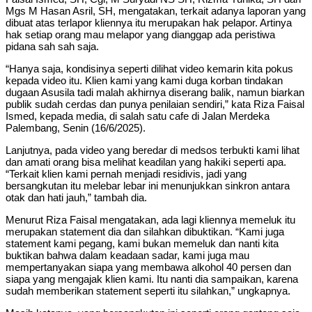
Mgs M Hasan Asril, SH, mengatakan, terkait adanya laporan yang
dibuat atas terlapor kliennya itu merupakan hak pelapor. Artinya
hak setiap orang mau melapor yang dianggap ada peristiwa
pidana sah sah saja.
“Hanya saja, kondisinya seperti dilihat video kemarin kita pokus
kepada video itu. Klien kami yang kami duga korban tindakan
dugaan Asusila tadi malah akhirnya diserang balik, namun biarkan
publik sudah cerdas dan punya penilaian sendiri,” kata Riza Faisal
Ismed, kepada media, di salah satu cafe di Jalan Merdeka
Palembang, Senin (16/6/2025).
Lanjutnya, pada video yang beredar di medsos terbukti kami lihat
dan amati orang bisa melihat keadilan yang hakiki seperti apa.
“Terkait klien kami pernah menjadi residivis, jadi yang
bersangkutan itu melebar lebar ini menunjukkan sinkron antara
otak dan hati jauh,” tambah dia.
Menurut Riza Faisal mengatakan, ada lagi kliennya memeluk itu
merupakan statement dia dan silahkan dibuktikan. “Kami juga
statement kami pegang, kami bukan memeluk dan nanti kita
buktikan bahwa dalam keadaan sadar, kami juga mau
mempertanyakan siapa yang membawa alkohol 40 persen dan
siapa yang mengajak klien kami. Itu nanti dia sampaikan, karena
sudah memberikan statement seperti itu silahkan,” ungkapnya.