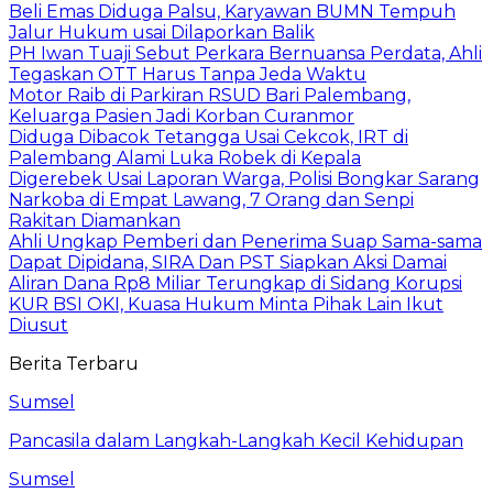
Beli Emas Diduga Palsu, Karyawan BUMN Tempuh
Jalur Hukum usai Dilaporkan Balik
PH Iwan Tuaji Sebut Perkara Bernuansa Perdata, Ahli
Tegaskan OTT Harus Tanpa Jeda Waktu
Motor Raib di Parkiran RSUD Bari Palembang,
Keluarga Pasien Jadi Korban Curanmor
Diduga Dibacok Tetangga Usai Cekcok, IRT di
Palembang Alami Luka Robek di Kepala
Digerebek Usai Laporan Warga, Polisi Bongkar Sarang
Narkoba di Empat Lawang, 7 Orang dan Senpi
Rakitan Diamankan
Ahli Ungkap Pemberi dan Penerima Suap Sama-sama
Dapat Dipidana, SIRA Dan PST Siapkan Aksi Damai
Aliran Dana Rp8 Miliar Terungkap di Sidang Korupsi
KUR BSI OKI, Kuasa Hukum Minta Pihak Lain Ikut
Diusut
Berita Terbaru
Sumsel
Pancasila dalam Langkah-Langkah Kecil Kehidupan
Sumsel