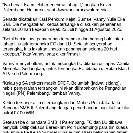
“Iya benar. Kami telah menerima tahap II,” ungkap Kejari
Palembang, Hutamrin, saat diwawancarai awak media.
Senada dikatakan Kasi Penkum Kejati Sumsel Vanny Yulia Eka
Sari. Dia mengatakan, kedua tersangka dilakukan penahanan
selama 20 hari kedepan sejak 23 Juli hingga 11 Agustus 2025.
“Betul hari ini ada penyerahan tersangka dan barang bukti atau
tahap II untuk tersangka FC dan LU. Setelah penyerahan
tersangka, kita lakukan tindakan penahanan selama 20 hari
kedepan,” kata Vanny, saat dikonfirmasi.
Vanny menyebutkan, untuk tersangka LU ditahan di Lapas Wanita
Merdeka. Sedangkan, untuk tersangka FC ditahan di Rutan Klas I
A Pakno Palembang.
“Kalau yg SA (rektor) masih SPDP. Belumlah (jadwal sidang),
habis penyerahan tersangka ini akan dilimpahkan ke Pengadilan
Negeri (PN) Palembang,” tambah Vanny.
‎Kedua tersangka itu diterbangkan dari Mabes Polri Jakarta ke
Bandara SMB II Palembang dengan penerbangan pagi tadi sekitar
pukul 07.00 WIB.
Setelah tiba di bandara SMB II Palembang, FC dan LU dibawa
penyidik Dittipideksus Bareskrim Polri didampingi para tim kuasa
hukumnya ke Kejati Sumsel guna administrasi pelimpahan tahap