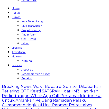
Home
Politik
Sumsel
Kota Palembang
Musi Banyuasin
Empat Lawang
Pagar Alam
OKU Timur
Lahat
Lifestyle
Advertorial
Hukum
Kriminal
Lainnya
About us
Pedoman Media Siber
Redaksi
Breaking News: Wakil Bupati di Sumsel Dikabarkan
Terjaring OTT Kejati
SATSPAM+ dari IM3 Hadirkan
Perlindungan WhatsApp Call Pertama di Indonesia
untuk Amankan Pejuang Ramadan
Pelaku
Curanmor diringkusi Unit Ranmor Polrestabes