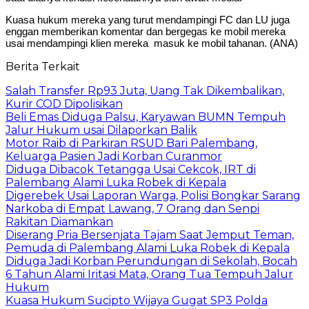
‎Kuasa hukum mereka yang turut mendampingi FC dan LU juga
enggan memberikan komentar dan bergegas ke mobil mereka
usai mendampingi klien mereka masuk ke mobil tahanan. (ANA)
Berita Terkait
Salah Transfer Rp93 Juta, Uang Tak Dikembalikan,
Kurir COD Dipolisikan
Beli Emas Diduga Palsu, Karyawan BUMN Tempuh
Jalur Hukum usai Dilaporkan Balik
Motor Raib di Parkiran RSUD Bari Palembang,
Keluarga Pasien Jadi Korban Curanmor
Diduga Dibacok Tetangga Usai Cekcok, IRT di
Palembang Alami Luka Robek di Kepala
Digerebek Usai Laporan Warga, Polisi Bongkar Sarang
Narkoba di Empat Lawang, 7 Orang dan Senpi
Rakitan Diamankan
Diserang Pria Bersenjata Tajam Saat Jemput Teman,
Pemuda di Palembang Alami Luka Robek di Kepala
Diduga Jadi Korban Perundungan di Sekolah, Bocah
6 Tahun Alami Iritasi Mata, Orang Tua Tempuh Jalur
Hukum
Kuasa Hukum Sucipto Wijaya Gugat SP3 Polda