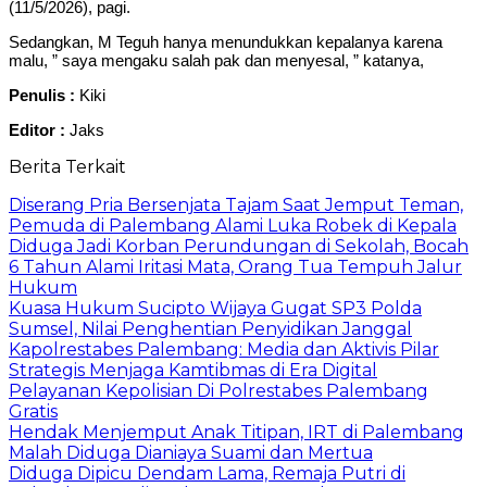
(11/5/2026), pagi.
Sedangkan, M Teguh hanya menundukkan kepalanya karena
malu, ” saya mengaku salah pak dan menyesal, ” katanya,
Penulis :
Kiki
Editor :
Jaks
Berita Terkait
Diserang Pria Bersenjata Tajam Saat Jemput Teman,
Pemuda di Palembang Alami Luka Robek di Kepala
Diduga Jadi Korban Perundungan di Sekolah, Bocah
6 Tahun Alami Iritasi Mata, Orang Tua Tempuh Jalur
Hukum
Kuasa Hukum Sucipto Wijaya Gugat SP3 Polda
Sumsel, Nilai Penghentian Penyidikan Janggal
Kapolrestabes Palembang: Media dan Aktivis Pilar
Strategis Menjaga Kamtibmas di Era Digital
Pelayanan Kepolisian Di Polrestabes Palembang
Gratis
Hendak Menjemput Anak Titipan, IRT di Palembang
Malah Diduga Dianiaya Suami dan Mertua
Diduga Dipicu Dendam Lama, Remaja Putri di