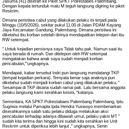
Jasuma (41) diserah ke Piket SPKT Polrestabes Palembang.
Dengan kepala tertunduk malu M teguh langsung digiring ke piket
Reskrim.
Dimana peristiwa cabul yang dilakukan pelaku ini terjadi pada
Minggu (10/5/2026), sekitar pukul 11.00 di Jalan PDAM Kayang
Jaya Kecamatan Gandung, Palembang. Dimana peristiwa ini
diketahui ibu korban setelah dirinya mendapatkan telepon dari ibu
RW setempat.
” Untuk kejadian persisnya saya Tidak tahu pak. Namun saat itu
saya berada di rumah. Dan ditelepon oleh RW setempat
mengatakan bahwa anak saya sudah menjadi korban
pencabulan,”‘ungkapnya.
Mendapati, kabar tersebut Indri pun langsung mendatangi TKP
(tempat kejadian perkara). Ternyata benar saja anaknya pun
diketahui sudah menjadi korban cabul yang dilakukan pelaku, ”
Sesampai di TKP disana sudah ramai pak. Lalu bersama anggota
pelaku langsung kami serahkan kesini, “katanya.
Sementara, KA SPKT Polrestabaes Palembang Palembang, Iptu
Sugriwa melalui Pamapta Ipda Hendra Yuswoyo membenarkan
diserahkannya salah satu pelaku diduga melakukan aksi
pencabulan terhadap adanya dibawah umur, pelaku yakni MT ”
sudah kita terima dan hingga kini sudah kita serahkan ke Unit
Reskrim untuk diperiksa lebih lanjut ,” ungkapnya, Senin