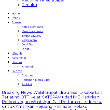
Pedoman Media Siber
Redaksi
Home
Politik
Sumsel
Kota Palembang
Musi Banyuasin
Empat Lawang
Pagar Alam
OKU Timur
Lahat
Lifestyle
Advertorial
Hukum
Kriminal
Lainnya
About us
Pedoman Media Siber
Redaksi
Breaking News: Wakil Bupati di Sumsel Dikabarkan
Terjaring OTT Kejati
SATSPAM+ dari IM3 Hadirkan
Perlindungan WhatsApp Call Pertama di Indonesia
untuk Amankan Pejuang Ramadan
Pelaku