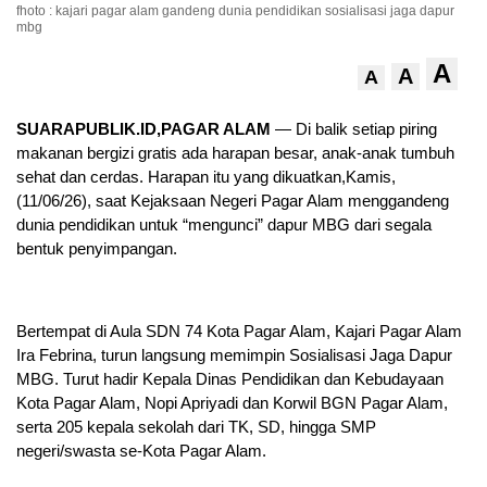
fhoto : kajari pagar alam gandeng dunia pendidikan sosialisasi jaga dapur
mbg
A
A
A
SUARAPUBLIK.ID,PAGAR ALAM
— Di balik setiap piring
makanan bergizi gratis ada harapan besar, anak-anak tumbuh
sehat dan cerdas. Harapan itu yang dikuatkan,Kamis,
(11/06/26), saat Kejaksaan Negeri Pagar Alam menggandeng
dunia pendidikan untuk “mengunci” dapur MBG dari segala
bentuk penyimpangan.
Bertempat di Aula SDN 74 Kota Pagar Alam, Kajari Pagar Alam
Ira Febrina, turun langsung memimpin Sosialisasi Jaga Dapur
MBG. Turut hadir Kepala Dinas Pendidikan dan Kebudayaan
Kota Pagar Alam, Nopi Apriyadi dan Korwil BGN Pagar Alam,
serta 205 kepala sekolah dari TK, SD, hingga SMP
negeri/swasta se-Kota Pagar Alam.