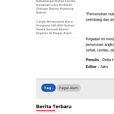
Kebakaran Hutan Landa
Kawasan Liku Endikat,
Diduga Dipicu Puntung
Rokok
“Pemenuhan nutri
seimbang dan ama
Cetak Wirausaha Baru,
Program 100.000 Sultan
Muda Sumsel Resmi
Digelar di Pagar Alam
Kegiatan ini me
penurunan angka
sehat, cerdas, da
Penulis :
Delta 
Editor :
Jaks
Tag :
Pagar Alam
Berita Terbaru