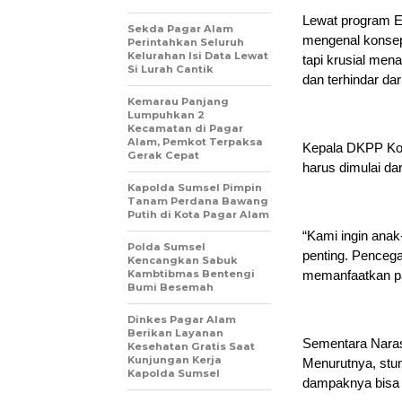
Lewat program E
Sekda Pagar Alam
mengenal konsep
Perintahkan Seluruh
Kelurahan Isi Data Lewat
tapi krusial me
Si Lurah Cantik
dan terhindar dari
Kemarau Panjang
Lumpuhkan 2
Kecamatan di Pagar
Alam, Pemkot Terpaksa
Kepala DKPP Kota
Gerak Cepat
harus dimulai da
Kapolda Sumsel Pimpin
Tanam Perdana Bawang
Putih di Kota Pagar Alam
“Kami ingin ana
Polda Sumsel
penting. Pencega
Kencangkan Sabuk
Kambtibmas Bentengi
memanfaatkan pan
Bumi Besemah
Dinkes Pagar Alam
Berikan Layanan
Sementara Naras
Kesehatan Gratis Saat
Kunjungan Kerja
Menurutnya, stun
Kapolda Sumsel
dampaknya bisa 