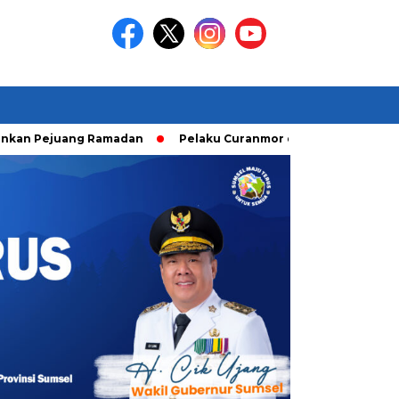
ng Ramadan
Pelaku Curanmor diringkusi Unit Ranmor Polres