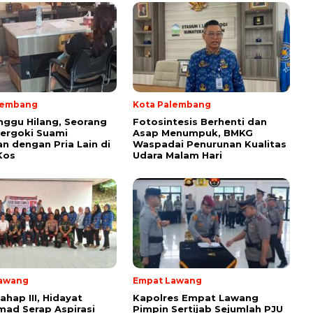
lembang
Kota Palembang
nggu Hilang, Seorang
Fotosintesis Berhenti dan
ipergoki Suami
Asap Menumpuk, BMKG
n dengan Pria Lain di
Waspadai Penurunan Kualitas
Kos
Udara Malam Hari
awang
Empat Lawang
ahap III, Hidayat
Kapolres Empat Lawang
ad Serap Aspirasi
Pimpin Sertijab Sejumlah PJU