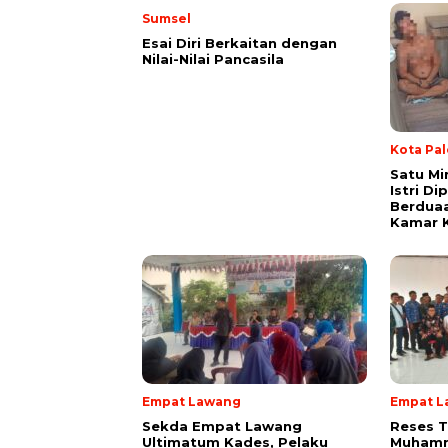
Sumsel
Esai Diri Berkaitan dengan
Nilai-Nilai Pancasila
Kota Pa
Satu Mi
Istri D
Berduaa
Kamar 
Empat Lawang
Empat L
Sekda Empat Lawang
Reses T
Ultimatum Kades, Pelaku
Muhamm