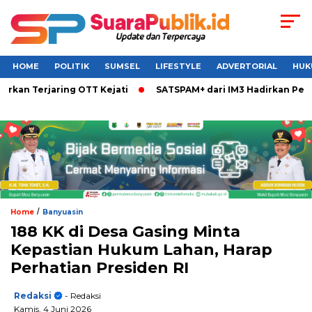
HOME
POLITIK
SUMSEL
LIFESTYLE
ADVERTORIAL
HUK
Terjaring OTT Kejati
SATSPAM+ dari IM3 Hadirkan Perlindun
/
Home
Banyuasin
188 KK di Desa Gasing Minta
Kepastian Hukum Lahan, Harap
Perhatian Presiden RI
Redaksi
- Redaksi
Kamis, 4 Juni 2026