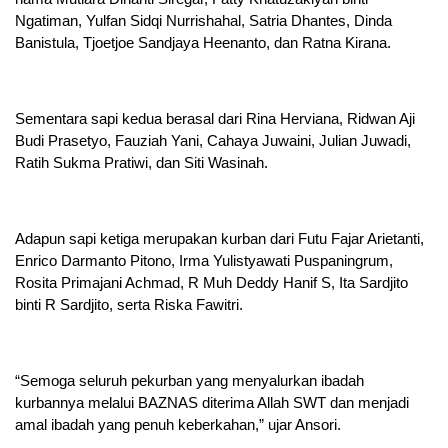
Ngatiman, Yulfan Sidqi Nurrishahal, Satria Dhantes, Dinda
Banistula, Tjoetjoe Sandjaya Heenanto, dan Ratna Kirana.
Sementara sapi kedua berasal dari Rina Herviana, Ridwan Aji
Budi Prasetyo, Fauziah Yani, Cahaya Juwaini, Julian Juwadi,
Ratih Sukma Pratiwi, dan Siti Wasinah.
Adapun sapi ketiga merupakan kurban dari Futu Fajar Arietanti,
Enrico Darmanto Pitono, Irma Yulistyawati Puspaningrum,
Rosita Primajani Achmad, R Muh Deddy Hanif S, Ita Sardjito
binti R Sardjito, serta Riska Fawitri.
“Semoga seluruh pekurban yang menyalurkan ibadah
kurbannya melalui BAZNAS diterima Allah SWT dan menjadi
amal ibadah yang penuh keberkahan,” ujar Ansori.