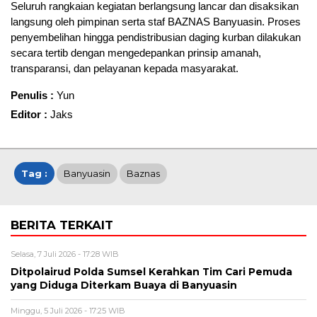
Seluruh rangkaian kegiatan berlangsung lancar dan disaksikan
langsung oleh pimpinan serta staf BAZNAS Banyuasin. Proses
penyembelihan hingga pendistribusian daging kurban dilakukan
secara tertib dengan mengedepankan prinsip amanah,
transparansi, dan pelayanan kepada masyarakat.
Penulis :
Yun
Editor :
Jaks
Tag :
Banyuasin
Baznas
BERITA TERKAIT
Selasa, 7 Juli 2026 - 17:28 WIB
Ditpolairud Polda Sumsel Kerahkan Tim Cari Pemuda
yang Diduga Diterkam Buaya di Banyuasin
Minggu, 5 Juli 2026 - 17:25 WIB