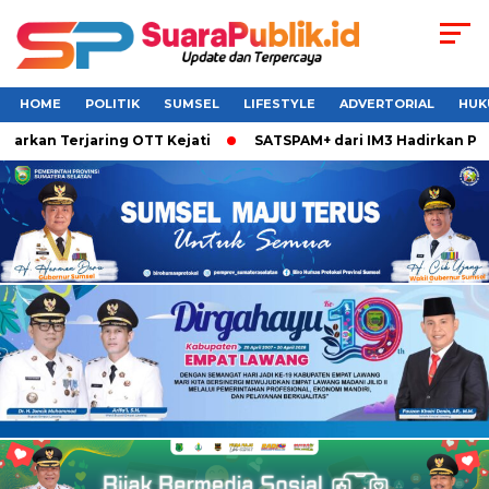
HOME
POLITIK
SUMSEL
LIFESTYLE
ADVERTORIAL
HUK
an Terjaring OTT Kejati
SATSPAM+ dari IM3 Hadirkan Perlin