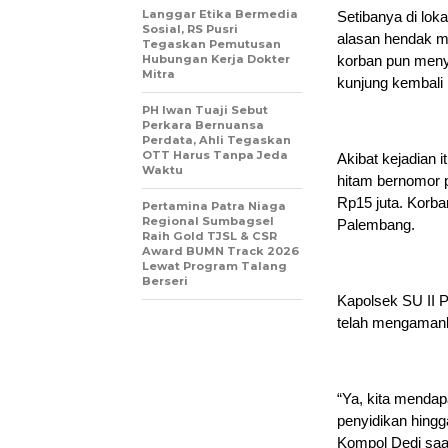
Langgar Etika Bermedia
Setibanya di lo
Sosial, RS Pusri
alasan hendak m
Tegaskan Pemutusan
Hubungan Kerja Dokter
korban pun meny
Mitra
kunjung kembali
PH Iwan Tuaji Sebut
Perkara Bernuansa
Perdata, Ahli Tegaskan
OTT Harus Tanpa Jeda
Akibat kejadian 
Waktu
hitam bernomor p
Rp15 juta. Korba
Pertamina Patra Niaga
Regional Sumbagsel
Palembang.
Raih Gold TJSL & CSR
Award BUMN Track 2026
Lewat Program Talang
Berseri
Kapolsek SU II 
telah mengamank
“Ya, kita menda
penyidikan hingg
Kompol Dedi saat