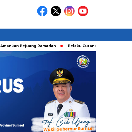
 Pejuang Ramadan
Pelaku Curanmor diringkusi Unit Ranmor 