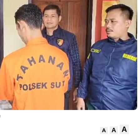
g
A
A
A