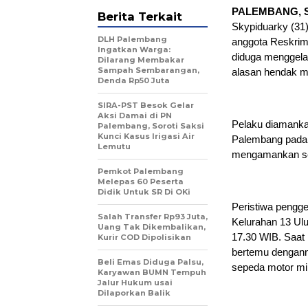
PALEMBANG, 
Berita Terkait
Skypiduarky (31)
DLH Palembang
anggota Reskrim
Ingatkan Warga:
diduga menggela
Dilarang Membakar
Sampah Sembarangan,
alasan hendak 
Denda Rp50 Juta
SIRA-PST Besok Gelar
Aksi Damai di PN
Pelaku diamankan 
Palembang, Soroti Saksi
Kunci Kasus Irigasi Air
Palembang pada S
Lemutu
mengamankan sep
Pemkot Palembang
Melepas 60 Peserta
Didik Untuk SR Di OKi
Peristiwa penggel
Salah Transfer Rp93 Juta,
Kelurahan 13 Ulu
Uang Tak Dikembalikan,
17.30 WIB. Saat 
Kurir COD Dipolisikan
bertemu dengan
Beli Emas Diduga Palsu,
sepeda motor mil
Karyawan BUMN Tempuh
Jalur Hukum usai
Dilaporkan Balik