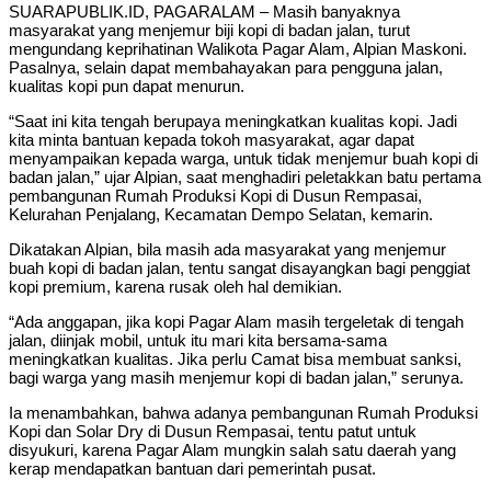
SUARAPUBLIK.ID, PAGARALAM – Masih banyaknya
masyarakat yang menjemur biji kopi di badan jalan, turut
mengundang keprihatinan Walikota Pagar Alam, Alpian Maskoni.
Pasalnya, selain dapat membahayakan para pengguna jalan,
kualitas kopi pun dapat menurun.
“Saat ini kita tengah berupaya meningkatkan kualitas kopi. Jadi
kita minta bantuan kepada tokoh masyarakat, agar dapat
menyampaikan kepada warga, untuk tidak menjemur buah kopi di
badan jalan,” ujar Alpian, saat menghadiri peletakkan batu pertama
pembangunan Rumah Produksi Kopi di Dusun Rempasai,
Kelurahan Penjalang, Kecamatan Dempo Selatan, kemarin.
Dikatakan Alpian, bila masih ada masyarakat yang menjemur
buah kopi di badan jalan, tentu sangat disayangkan bagi penggiat
kopi premium, karena rusak oleh hal demikian.
“Ada anggapan, jika kopi Pagar Alam masih tergeletak di tengah
jalan, diinjak mobil, untuk itu mari kita bersama-sama
meningkatkan kualitas. Jika perlu Camat bisa membuat sanksi,
bagi warga yang masih menjemur kopi di badan jalan,” serunya.
Ia menambahkan, bahwa adanya pembangunan Rumah Produksi
Kopi dan Solar Dry di Dusun Rempasai, tentu patut untuk
disyukuri, karena Pagar Alam mungkin salah satu daerah yang
kerap mendapatkan bantuan dari pemerintah pusat.