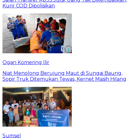
Kurir COD Dipolisikan
Ogan Komering Ilir
Niat Menolong Berujung Maut di Sungai Baung,
Sopir Truk Ditemukan Tewas, Kernet Masih Hilang
Sumsel