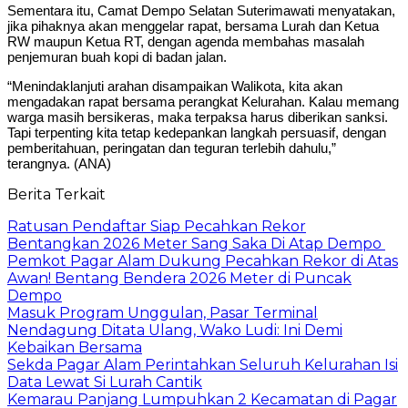
Sementara itu, Camat Dempo Selatan Suterimawati menyatakan,
jika pihaknya akan menggelar rapat, bersama Lurah dan Ketua
RW maupun Ketua RT, dengan agenda membahas masalah
penjemuran buah kopi di badan jalan.
“Menindaklanjuti arahan disampaikan Walikota, kita akan
mengadakan rapat bersama perangkat Kelurahan. Kalau memang
warga masih bersikeras, maka terpaksa harus diberikan sanksi.
Tapi terpenting kita tetap kedepankan langkah persuasif, dengan
pemberitahuan, peringatan dan teguran terlebih dahulu,”
terangnya. (ANA)
Berita Terkait
Ratusan Pendaftar Siap Pecahkan Rekor
Bentangkan 2026 Meter Sang Saka Di Atap Dempo
Pemkot Pagar Alam Dukung Pecahkan Rekor di Atas
Awan! Bentang Bendera 2026 Meter di Puncak
Dempo
Masuk Program Unggulan, Pasar Terminal
Nendagung Ditata Ulang, Wako Ludi: Ini Demi
Kebaikan Bersama
Sekda Pagar Alam Perintahkan Seluruh Kelurahan Isi
Data Lewat Si Lurah Cantik
Kemarau Panjang Lumpuhkan 2 Kecamatan di Pagar