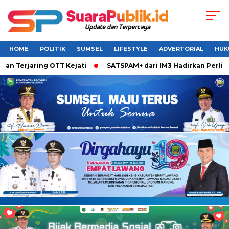
HOME
POLITIK
SUMSEL
LIFESTYLE
ADVERTORIAL
HUK
jaring OTT Kejati
SATSPAM+ dari IM3 Hadirkan Perlindungan