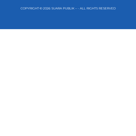
COPYRIGHT © 2026 SUARA PUBLIK – - ALL RIGHTS RESERVED