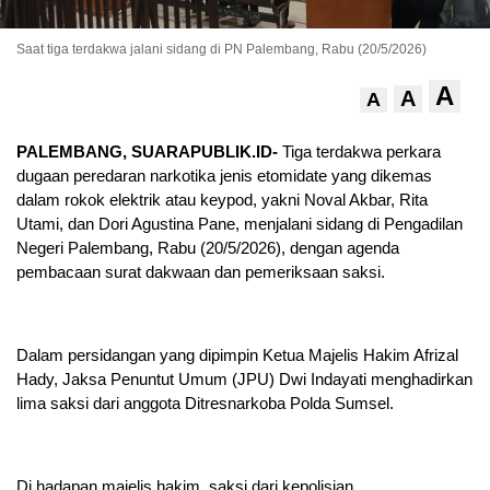
Saat tiga terdakwa jalani sidang di PN Palembang, Rabu (20/5/2026)
A
A
A
P
ALEMBANG, SUARAPUBLIK.ID-
Tiga terdakwa perkara
dugaan peredaran narkotika jenis etomidate yang dikemas
dalam rokok elektrik atau keypod, yakni Noval Akbar, Rita
Utami, dan Dori Agustina Pane, menjalani sidang di Pengadilan
Negeri Palembang, Rabu (20/5/2026), dengan agenda
pembacaan surat dakwaan dan pemeriksaan saksi.
Dalam persidangan yang dipimpin Ketua Majelis Hakim Afrizal
Hady, Jaksa Penuntut Umum (JPU) Dwi Indayati menghadirkan
lima saksi dari anggota Ditresnarkoba Polda Sumsel.
Di hadapan majelis hakim, saksi dari kepolisian