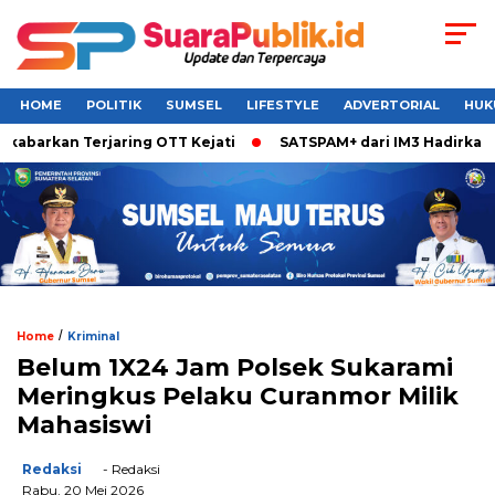
HOME
POLITIK
SUMSEL
LIFESTYLE
ADVERTORIAL
HUK
barkan Terjaring OTT Kejati
SATSPAM+ dari IM3 Hadirkan Pe
/
Home
Kriminal
Belum 1X24 Jam Polsek Sukarami
Meringkus Pelaku Curanmor Milik
Mahasiswi
Redaksi
- Redaksi
Rabu, 20 Mei 2026