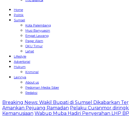
Home
Politik
Sumsel
Kota Palembang
Musi Banyuasin
Empat Lawang
Pagar Alam
OKU Timur
Lahat
Lifestyle
Advertorial
Hukum
Kriminal
Lainnya
About us
Pedoman Media Siber
Redaksi
Breaking News: Wakil Bupati di Sumsel Dikabarkan Terj
Amankan Pejuang Ramadan
Pelaku Curanmor diringk
Kemanusiaan
Wabup Muba Hadiri Penyerahan LHP BPK