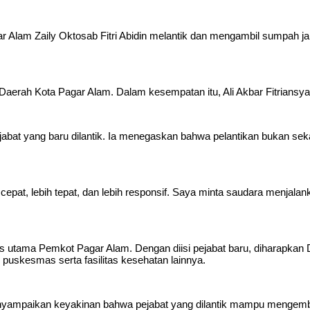
r Alam Zaily Oktosab Fitri Abidin melantik dan mengambil sumpah ja
aerah Kota Pagar Alam. Dalam kesempatan itu, Ali Akbar Fitriansya
bat yang baru dilantik. Ia menegaskan bahwa pelantikan bukan se
h cepat, lebih tepat, dan lebih responsif. Saya minta saudara menja
as utama Pemkot Pagar Alam. Dengan diisi pejabat baru, diharapka
uskesmas serta fasilitas kesehatan lainnya.
menyampaikan keyakinan bahwa pejabat yang dilantik mampu menge