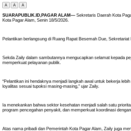
A
A
A
SUARAPUBLIK.ID,PAGAR ALAM—
Sekretaris Daerah Kota Paga
Kota Pagar Alam, Senin 18/5/2026.
Pelantikan berlangsung di Ruang Rapat Besemah Due, Sekretariat D
Sekda Zaily dalam sambutannya mengucapkan selamat kepada peja
memperkuat pelayanan publik.
“Pelantikan ini hendaknya menjadi langkah awal untuk bekerja lebi
loyalitas sesuai tupoksi masing-masing,” ujar Zaily.
Ia menekankan bahwa sektor kesehatan menjadi salah satu priorit
program pencegahan penyakit, dan memperkuat koordinasi dengan p
Atas nama pribadi dan Pemerintah Kota Pagar Alam, Zaily juga 