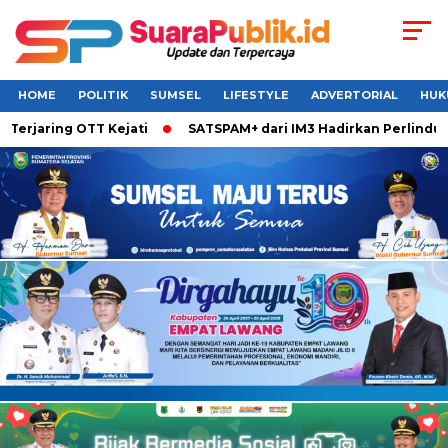
HOME
POLITIK
SUMSEL
LIFESTYLE
ADVERTORIAL
HUK
ing OTT Kejati
SATSPAM+ dari IM3 Hadirkan Perlindungan W