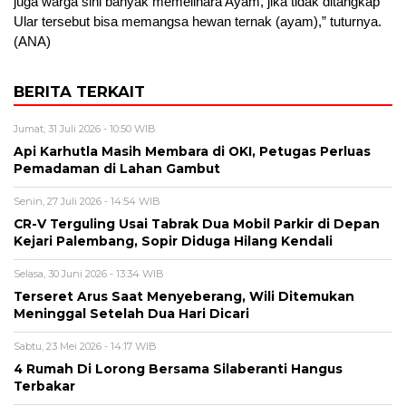
juga warga sini banyak memelihara Ayam, jika tidak ditangkap
Ular tersebut bisa memangsa hewan ternak (ayam),” tuturnya.
(ANA)
BERITA TERKAIT
Jumat, 31 Juli 2026 - 10:50 WIB
Api Karhutla Masih Membara di OKI, Petugas Perluas
Pemadaman di Lahan Gambut
Senin, 27 Juli 2026 - 14:54 WIB
CR-V Terguling Usai Tabrak Dua Mobil Parkir di Depan
Kejari Palembang, Sopir Diduga Hilang Kendali
Selasa, 30 Juni 2026 - 13:34 WIB
Terseret Arus Saat Menyeberang, Wili Ditemukan
Meninggal Setelah Dua Hari Dicari
Sabtu, 23 Mei 2026 - 14:17 WIB
4 Rumah Di Lorong Bersama Silaberanti Hangus
Terbakar