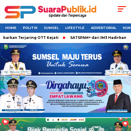
HOME
POLITIK
SUMSEL
LIFESTYLE
ADVERTORIAL
HUK
arkan Terjaring OTT Kejati
SATSPAM+ dari IM3 Hadirkan Perl