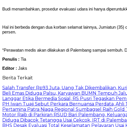
Budi menambahkan, prosedur evakuasi udara ini hanya diperuntuk
Hal ini berbeda dengan dua korban selamat lainnya, Jumiatun (35
persen.
“Perawatan medis akan dilakukan di Palembang sampai sembuh. D
Penulis :
Tia
Editor :
Jaks
Berita Terkait
Salah Transfer Rp93 Juta, Uang Tak Dikembalikan, Kuri
Beli Emas Diduga Palsu, Karyawan BUMN Tempuh Jalu
Langgar Etika Bermedia Sosial, RS Pusri Tegaskan Pe
PH Iwan Tuaji Sebut Perkara Bernuansa Perdata, Ahl
Pertamina Patra Niaga Regional Sumbagsel Raih Gold
Motor Raib di Parkiran RSUD Bari Palembang, Keluarg
Diduga Dibacok Tetangga Usai Cekcok, IRT di Palemba
BHS Desak Evaluasi Total Keselamatan Pelayaran Usai