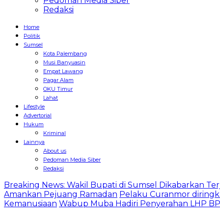
Pedoman Media Siber
Redaksi
Home
Politik
Sumsel
Kota Palembang
Musi Banyuasin
Empat Lawang
Pagar Alam
OKU Timur
Lahat
Lifestyle
Advertorial
Hukum
Kriminal
Lainnya
About us
Pedoman Media Siber
Redaksi
Breaking News: Wakil Bupati di Sumsel Dikabarkan Terj
Amankan Pejuang Ramadan
Pelaku Curanmor diringk
Kemanusiaan
Wabup Muba Hadiri Penyerahan LHP BPK