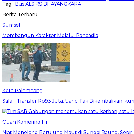
Tag :
Bus ALS
RS BHAYANGKARA
Berita Terbaru
Sumsel
Membangun Karakter Melalui Pancasila
Kota Palembang
Salah Transfer Rp93 Juta, Uang Tak Dikembalikan, Kuri
Ogan Komering Ilir
Niat Menolong Berujung Maut di Sungai Baung, Sopir