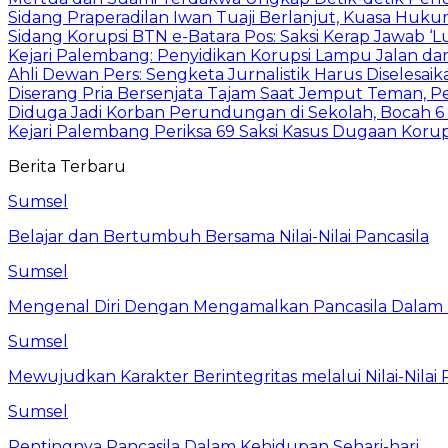
Sidang Praperadilan Iwan Tuaji Berlanjut, Kuasa Huk
Sidang Korupsi BTN e-Batara Pos: Saksi Kerap Jawab ‘
Kejari Palembang: Penyidikan Korupsi Lampu Jalan dan
Ahli Dewan Pers: Sengketa Jurnalistik Harus Diselesai
Diserang Pria Bersenjata Tajam Saat Jemput Teman, 
Diduga Jadi Korban Perundungan di Sekolah, Bocah 6
Kejari Palembang Periksa 69 Saksi Kasus Dugaan Kor
Berita Terbaru
Sumsel
Belajar dan Bertumbuh Bersama Nilai-Nilai Pancasila
Sumsel
Mengenal Diri Dengan Mengamalkan Pancasila Dalam 
Sumsel
Mewujudkan Karakter Berintegritas melalui Nilai-Nilai 
Sumsel
Pentingnya Pancasila Dalam Kehidupan Sehari-hari