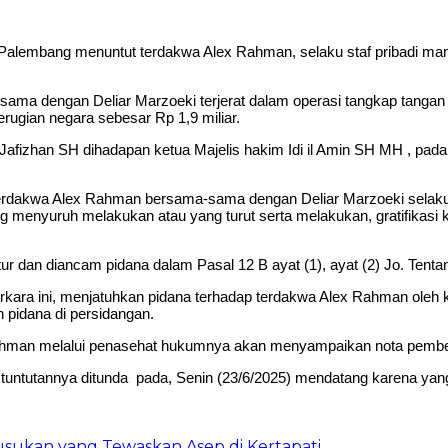
bang menuntut terdakwa Alex Rahman, selaku staf pribadi mantan
sama dengan Deliar Marzoeki terjerat dalam operasi tangkap tangan
ugian negara sebesar Rp 1,9 miliar.
afizhan SH dihadapan ketua Majelis hakim Idi il Amin SH MH , pada
rdakwa Alex Rahman bersama-sama dengan Deliar Marzoeki selaku 
g menyuruh melakukan atau yang turut serta melakukan, gratifikasi
 dan diancam pidana dalam Pasal 12 B ayat (1), ayat (2) Jo. Tentan
kara ini, menjatuhkan pidana terhadap terdakwa Alex Rahman oleh k
n pidana di persidangan.
Rahman melalui penasehat hukumnya akan menyampaikan nota pembel
tuntutannya ditunda pada, Senin (23/6/2025) mendatang karena yan
sukan yang Tewaskan Asep di Kertapati