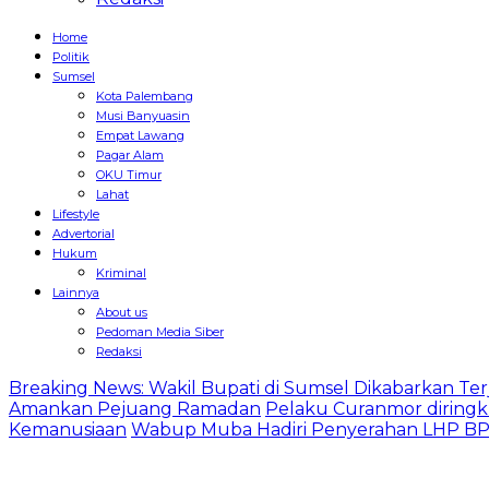
Home
Politik
Sumsel
Kota Palembang
Musi Banyuasin
Empat Lawang
Pagar Alam
OKU Timur
Lahat
Lifestyle
Advertorial
Hukum
Kriminal
Lainnya
About us
Pedoman Media Siber
Redaksi
Breaking News: Wakil Bupati di Sumsel Dikabarkan Terj
Amankan Pejuang Ramadan
Pelaku Curanmor diringk
Kemanusiaan
Wabup Muba Hadiri Penyerahan LHP BPK