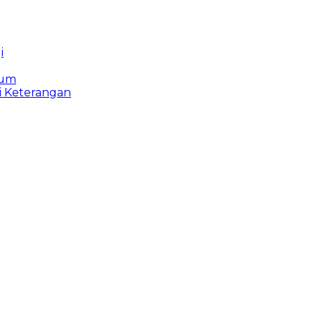
i
kum
i Keterangan