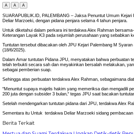
A
A
A
SUARAPUBLIK.ID, PALEMBANG – Jaksa Penuntut Umum Kejari Palem
Deliar Marzoeki, dengan pidana penjara selama 4 tahun penjara.
Untuk diketahui dalam perkara ini terdakwa Alex Rahman bersama-
Keterangan Layak K3 pada sejumlah perusahaan yang sebabkan ker
Tuntutan tersebut dibacakan oleh JPU Kejari Palembang M Syaran J
(18/6/2025).
Dalam Amar tuntutan Pidana JPU, menyatakan bahwa perbuatan te
telah terbukti secara sah dan meyakinkan bersalah melakukan, yan
sebagai pemberian suap.
Sehingga atas perbuatan terdakwa Alex Rahman, sebagaimana diatur
“Menuntut supaya majelis hakim yang memeriksa dan mengadili per
200 juta dengan subsider 3 bulan,“ tegas JPU saat bacakan tuntuta
Setelah mendengarkan tuntutan pidana dari JPU, terdakwa Alex 
Sementara itu Untuk terdakwa Deliar Marzoeki sidang pembacaan 
Berita Terkait
Mertua dan Suami Terdakwa Ungkap Detik-detik Penu