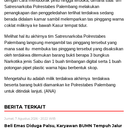
dengan cara mendobrak pintu hingga terbuka, dimana saat tim
Satresnarkoba Polrestabes Palembang melakukan
penangkapan dan penggeledahan terlihat terdakwa sedang
berada didalam kamar sambil melemparkan tas pinggang warna
coklat miliknya ke bawah Kasur tempat tidur.
Melihat hal itu akhirnya tim Satresnarkoba Polrestabes
Palembang langsung mengambil tas pinggang tersebut yang
mana saat itu membuka tas pinggang tersebut yang disaksikan
oleh terdakwa ditemukan barang bukti berapa 3 bungkus
Narkotika jenis Sabu dan 1 buah timbangan digital serta 1 buah
potongan pipet plastic warna hijau berbentuk skop.
Mengetahui itu adalah milik terdakwa akhirnya terdakwa
beserta barang bukti diamankan ke Polrestabes Palembang
untuk ditindak lanjuti. (ANA)
BERITA TERKAIT
Jumat, 7 Agustus 2026 - 20:22 WIB
Beli Emas Diduga Palsu, Karyawan BUMN Tempuh Jalur