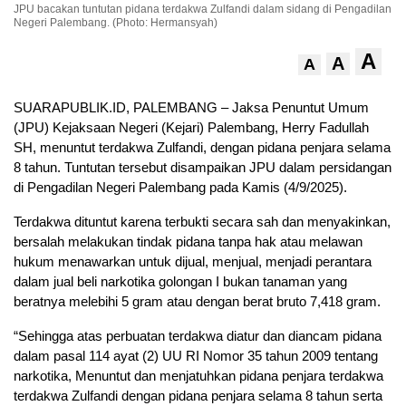
JPU bacakan tuntutan pidana terdakwa Zulfandi dalam sidang di Pengadilan
Negeri Palembang. (Photo: Hermansyah)
A
A
A
SUARAPUBLIK.ID, PALEMBANG – Jaksa Penuntut Umum
(JPU) Kejaksaan Negeri (Kejari) Palembang, Herry Fadullah
SH, menuntut terdakwa Zulfandi, dengan pidana penjara selama
8 tahun. Tuntutan tersebut disampaikan JPU dalam persidangan
di Pengadilan Negeri Palembang pada Kamis (4/9/2025).
Terdakwa dituntut karena terbukti secara sah dan menyakinkan,
bersalah melakukan tindak pidana tanpa hak atau melawan
hukum menawarkan untuk dijual, menjual, menjadi perantara
dalam jual beli narkotika golongan I bukan tanaman yang
beratnya melebihi 5 gram atau dengan berat bruto 7,418 gram.
“Sehingga atas perbuatan terdakwa diatur dan diancam pidana
dalam pasal 114 ayat (2) UU RI Nomor 35 tahun 2009 tentang
narkotika, Menuntut dan menjatuhkan pidana penjara terdakwa
terdakwa Zulfandi dengan pidana penjara selama 8 tahun serta