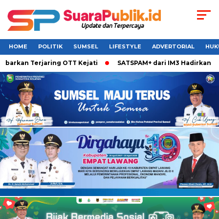
HOME
POLITIK
SUMSEL
LIFESTYLE
ADVERTORIAL
HUK
rkan Terjaring OTT Kejati
SATSPAM+ dari IM3 Hadirkan Perl