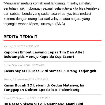
“Penularan melalui kontak erat langsung, misalnya melalui
sentuhan fisik, hubungan sexual, selanjutnya kita bisa terinfeksi
dari sebuah benda yang sudah ada virusnya, bisa melalui
ketemu dengan orang luar dari wilayah atau negara yang
terjangkit wabah Mpox,” tuturnya. (ANA)
BERITA TERKAIT
Kamis, 2 Juli 2026 - 15:55 WIB
Kapolres Empat Lawang Lepas Tim Dan Atlet
Bulutangkis Menuju Kapolda Cup Esport
Senin, 5 Januari 2026 - 20:17 WIB
Kasus Super Flu Masuk di Sumsel, 5 Orang Terjangkit
Selasa, 4 November 2025 - 17:28 WIB
Kasus Bocah SD Lebam di Kedua Matanya, Ini
Tanggapan Dokter Spesialis di Palembang
Jumat, 26 September 2025 - 22:38 WIB
88 Persen Siswa SD di Palembang Alami Gigi