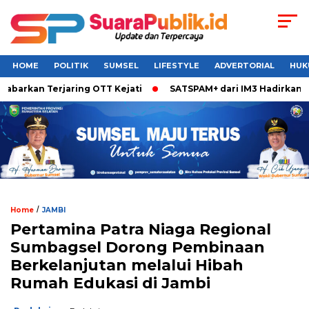
HOME
POLITIK
SUMSEL
LIFESTYLE
ADVERTORIAL
HUK
arkan Terjaring OTT Kejati
SATSPAM+ dari IM3 Hadirkan Per
/
Home
JAMBI
Pertamina Patra Niaga Regional
Sumbagsel Dorong Pembinaan
Berkelanjutan melalui Hibah
Rumah Edukasi di Jambi