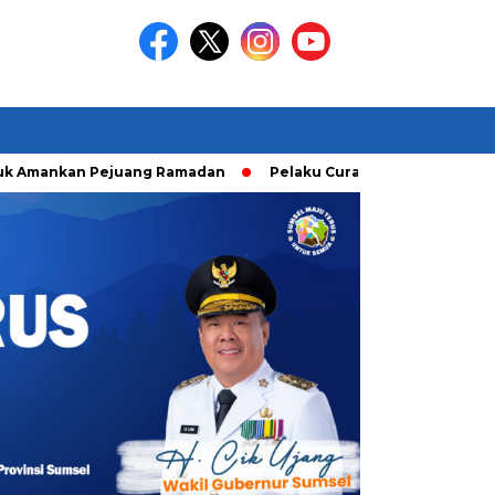
mankan Pejuang Ramadan
Pelaku Curanmor diringkusi Unit R