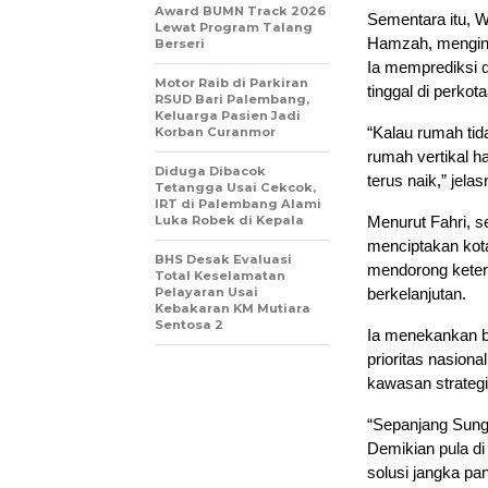
Award BUMN Track 2026
Sementara itu, 
Lewat Program Talang
Hamzah, menginga
Berseri
Ia memprediksi 
Motor Raib di Parkiran
tinggal di perkot
RSUD Bari Palembang,
Keluarga Pasien Jadi
“Kalau rumah tid
Korban Curanmor
rumah vertikal h
Diduga Dibacok
terus naik,” jelas
Tetangga Usai Cekcok,
IRT di Palembang Alami
Luka Robek di Kepala
Menurut Fahri, 
menciptakan kota
BHS Desak Evaluasi
mendorong keter
Total Keselamatan
Pelayaran Usai
berkelanjutan.
Kebakaran KM Mutiara
Sentosa 2
Ia menekankan ba
prioritas nasion
kawasan strategi
“Sepanjang Sunga
Demikian pula di
solusi jangka pa