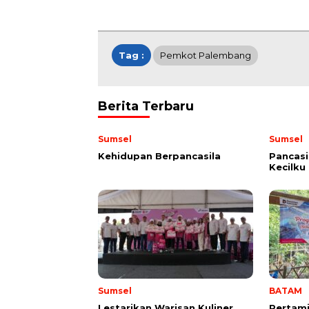
Tag :
Pemkot Palembang
Berita Terbaru
Sumsel
Sumsel
Kehidupan Berpancasila
Pancasi
Kecilku
Sumsel
BATAM
Lestarikan Warisan Kuliner
Pertami