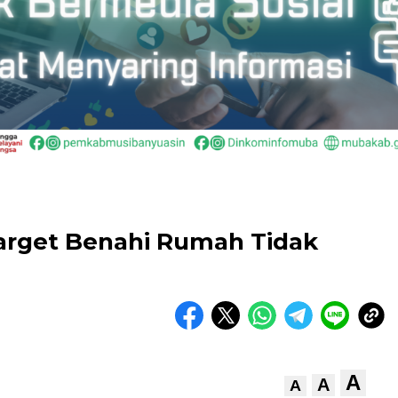
rget Benahi Rumah Tidak
A
A
A