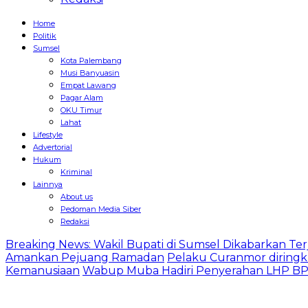
Home
Politik
Sumsel
Kota Palembang
Musi Banyuasin
Empat Lawang
Pagar Alam
OKU Timur
Lahat
Lifestyle
Advertorial
Hukum
Kriminal
Lainnya
About us
Pedoman Media Siber
Redaksi
Breaking News: Wakil Bupati di Sumsel Dikabarkan Terj
Amankan Pejuang Ramadan
Pelaku Curanmor diringk
Kemanusiaan
Wabup Muba Hadiri Penyerahan LHP BPK