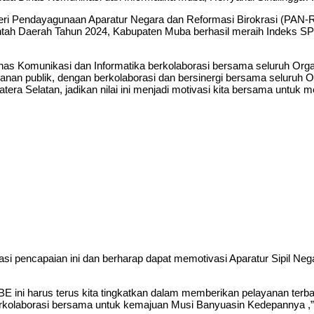
ri Pendayagunaan Aparatur Negara dan Reformasi Birokrasi (PAN-R
tah Daerah Tahun 2024, Kabupaten Muba berhasil meraih Indeks SPBE 
inas Komunikasi dan Informatika berkolaborasi bersama seluruh O
ayanan publik, dengan berkolaborasi dan bersinergi bersama seluru
atera Selatan, jadikan nilai ini menjadi motivasi kita bersama untu
asi pencapaian ini dan berharap dapat memotivasi Aparatur Sipil Ne
 SPBE ini harus terus kita tingkatkan dalam memberikan pelayanan t
n berkolaborasi bersama untuk kemajuan Musi Banyuasin Kedepannya ,