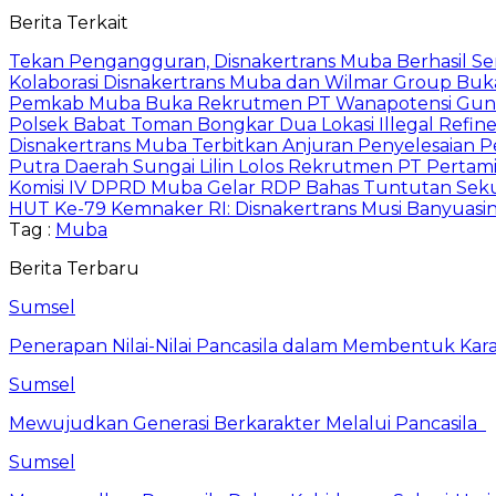
Berita Terkait
Tekan Pengangguran, Disnakertrans Muba Berhasil Sera
Kolaborasi Disnakertrans Muba dan Wilmar Group Buk
Pemkab Muba Buka Rekrutmen PT Wanapotensi Guna, P
Polsek Babat Toman Bongkar Dua Lokasi Illegal Refine
Disnakertrans Muba Terbitkan Anjuran Penyelesaian P
Putra Daerah Sungai Lilin Lolos Rekrutmen PT Pertamin
Komisi IV DPRD Muba Gelar RDP Bahas Tuntutan Sekur
HUT Ke-79 Kemnaker RI: Disnakertrans Musi Banyuasi
Tag :
Muba
Berita Terbaru
Sumsel
Penerapan Nilai-Nilai Pancasila dalam Membentuk Kar
Sumsel
Mewujudkan Generasi Berkarakter Melalui Pancasila
Sumsel