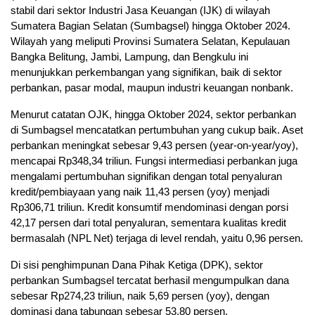
stabil dari sektor Industri Jasa Keuangan (IJK) di wilayah
Sumatera Bagian Selatan (Sumbagsel) hingga Oktober 2024.
Wilayah yang meliputi Provinsi Sumatera Selatan, Kepulauan
Bangka Belitung, Jambi, Lampung, dan Bengkulu ini
menunjukkan perkembangan yang signifikan, baik di sektor
perbankan, pasar modal, maupun industri keuangan nonbank.
Menurut catatan OJK, hingga Oktober 2024, sektor perbankan
di Sumbagsel mencatatkan pertumbuhan yang cukup baik. Aset
perbankan meningkat sebesar 9,43 persen (year-on-year/yoy),
mencapai Rp348,34 triliun. Fungsi intermediasi perbankan juga
mengalami pertumbuhan signifikan dengan total penyaluran
kredit/pembiayaan yang naik 11,43 persen (yoy) menjadi
Rp306,71 triliun. Kredit konsumtif mendominasi dengan porsi
42,17 persen dari total penyaluran, sementara kualitas kredit
bermasalah (NPL Net) terjaga di level rendah, yaitu 0,96 persen.
Di sisi penghimpunan Dana Pihak Ketiga (DPK), sektor
perbankan Sumbagsel tercatat berhasil mengumpulkan dana
sebesar Rp274,23 triliun, naik 5,69 persen (yoy), dengan
dominasi dana tabungan sebesar 53,80 persen.