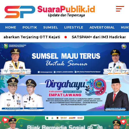
HOME
POLITIK
SUMSEL
LIFESTYLE
ADVERTORIAL
HUK
abarkan Terjaring OTT Kejati
SATSPAM+ dari IM3 Hadirkan Pe