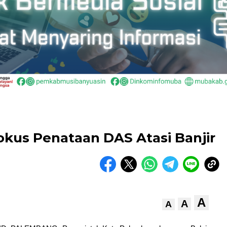
us Penataan DAS Atasi Banjir
A
A
A