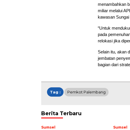
menambahkan bah
miliar melalui A
kawasan Sungai
“Untuk mendukung
pada pemenuhan p
relokasi jika dipe
Selain itu, akan
jembatan penyem
bagian dari stra
Tag :
Pemkot Palembang
Berita Terbaru
Sumsel
Sumsel