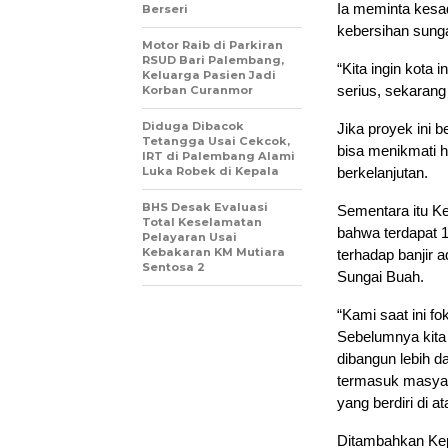
Ia meminta kesa
Berseri
kebersihan sung
Motor Raib di Parkiran
RSUD Bari Palembang,
“Kita ingin kota 
Keluarga Pasien Jadi
serius, sekarang
Korban Curanmor
Diduga Dibacok
Jika proyek ini 
Tetangga Usai Cekcok,
bisa menikmati h
IRT di Palembang Alami
Luka Robek di Kepala
berkelanjutan.
BHS Desak Evaluasi
Sementara itu K
Total Keselamatan
bahwa terdapat 
Pelayaran Usai
Kebakaran KM Mutiara
terhadap banjir 
Sentosa 2
Sungai Buah.
“Kami saat ini 
Sebelumnya kita
dibangun lebih d
termasuk masyar
yang berdiri di at
Ditambahkan Kep