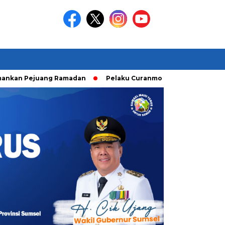
Pejuang Ramadan
Pelaku Curanmor diringkusi Unit Ranmor P