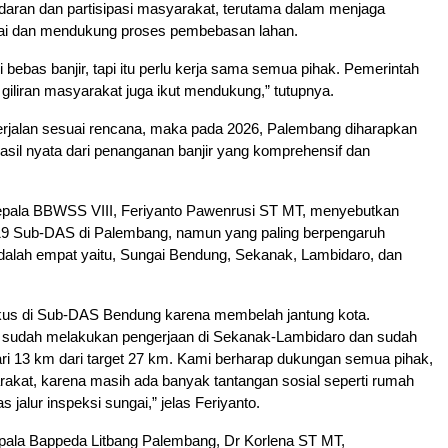
daran dan partisipasi masyarakat, terutama dalam menjaga
ai dan mendukung proses pembebasan lahan.
ini bebas banjir, tapi itu perlu kerja sama semua pihak. Pemerintah
 giliran masyarakat juga ikut mendukung,” tutupnya.
berjalan sesuai rencana, maka pada 2026, Palembang diharapkan
asil nyata dari penanganan banjir yang komprehensif dan
epala BBWSS VIII, Feriyanto Pawenrusi ST MT, menyebutkan
19 Sub-DAS di Palembang, namun yang paling berpengaruh
adalah empat yaitu, Sungai Bendung, Sekanak, Lambidaro, dan
fokus di Sub-DAS Bendung karena membelah jantung kota.
 sudah melakukan pengerjaan di Sekanak-Lambidaro dan sudah
ari 13 km dari target 27 km. Kami berharap dukungan semua pihak,
akat, karena masih ada banyak tantangan sosial seperti rumah
as jalur inspeksi sungai,” jelas Feriyanto.
ala Bappeda Litbang Palembang, Dr Korlena ST MT,