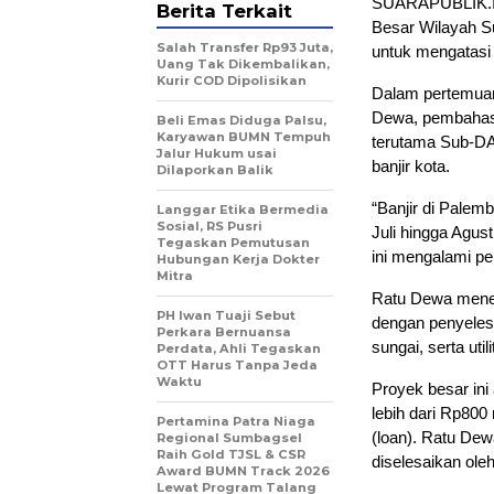
SUARAPUBLIK.ID
Berita Terkait
Besar Wilayah S
Salah Transfer Rp93 Juta,
untuk mengatasi 
Uang Tak Dikembalikan,
Kurir COD Dipolisikan
Dalam pertemuan
Dewa, pembahasa
Beli Emas Diduga Palsu,
Karyawan BUMN Tempuh
terutama Sub-DAS
Jalur Hukum usai
banjir kota.
Dilaporkan Balik
“Banjir di Palem
Langgar Etika Bermedia
Sosial, RS Pusri
Juli hingga Agus
Tegaskan Pemutusan
ini mengalami pe
Hubungan Kerja Dokter
Mitra
Ratu Dewa menega
PH Iwan Tuaji Sebut
dengan penyelesa
Perkara Bernuansa
sungai, serta uti
Perdata, Ahli Tegaskan
OTT Harus Tanpa Jeda
Waktu
Proyek besar ini 
lebih dari Rp800
Pertamina Patra Niaga
(loan). Ratu Dew
Regional Sumbagsel
Raih Gold TJSL & CSR
diselesaikan ole
Award BUMN Track 2026
Lewat Program Talang