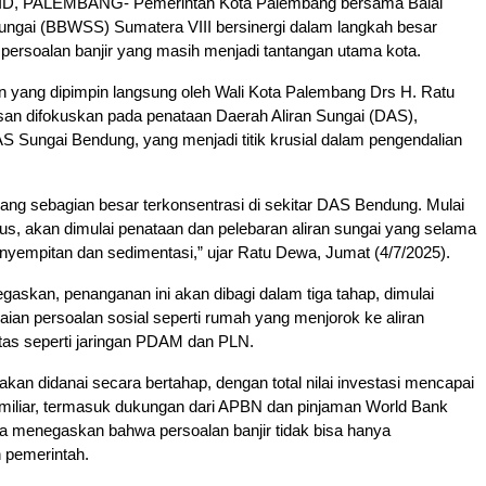
, PALEMBANG- Pemerintah Kota Palembang bersama Balai
ungai (BBWSS) Sumatera VIII bersinergi dalam langkah besar
persoalan banjir yang masih menjadi tantangan utama kota.
 yang dipimpin langsung oleh Wali Kota Palembang Drs H. Ratu
n difokuskan pada penataan Daerah Aliran Sungai (DAS),
 Sungai Bendung, yang menjadi titik krusial dalam pengendalian
bang sebagian besar terkonsentrasi di sekitar DAS Bendung. Mulai
tus, akan dimulai penataan dan pelebaran aliran sungai yang selama
nyempitan dan sedimentasi,” ujar Ratu Dewa, Jumat (4/7/2025).
skan, penanganan ini akan dibagi dalam tiga tahap, dimulai
ian persoalan sosial seperti rumah yang menjorok ke aliran
litas seperti jaringan PDAM dan PLN.
akan didanai secara bertahap, dengan total nilai investasi mencapai
 miliar, termasuk dukungan dari APBN dan pinjaman World Bank
a menegaskan bahwa persoalan banjir tidak bisa hanya
h pemerintah.