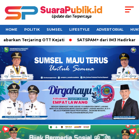
HOME
POLITIK
SUMSEL
LIFESTYLE
ADVERTORIAL
HUK
barkan Terjaring OTT Kejati
SATSPAM+ dari IM3 Hadirkan Per