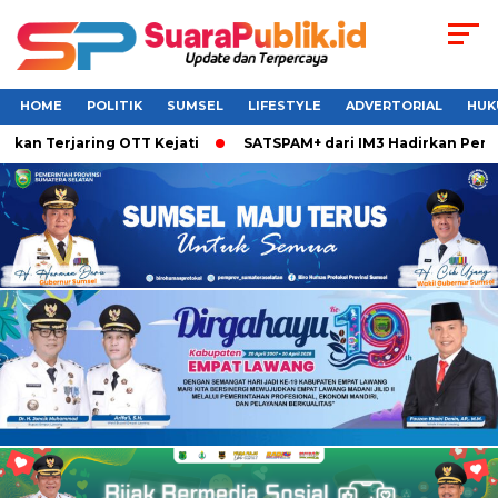
HOME
POLITIK
SUMSEL
LIFESTYLE
ADVERTORIAL
HUK
Terjaring OTT Kejati
SATSPAM+ dari IM3 Hadirkan Perlindun