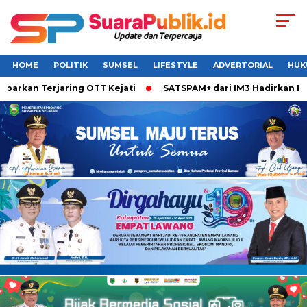
HOME
POLITIK
SUMSEL
LIFESTYLE
ADVERTORIAL
HUK
rkan Terjaring OTT Kejati
SATSPAM+ dari IM3 Hadirkan Perl