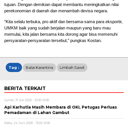
tujuan. Dengan demikian dapat membantu meningkatkan nilai
perekonomian di daerah dan menambah devisa negara.
“Kita selalu terbuka, pro aktif dan bersama-sama para eksportir,
UMKM baik yang sudah berjalan maupun yang baru mau
memulai, kita jalan bersama kita dorong agar bisa memenuhi
persyaratan-persyaratan tersebut,” pungkas Kostan.
Tag :
Balai Karantina
Limbah Sawit
BERITA TERKAIT
Jumat, 31 Juli 2026 - 10:50 WIB
Api Karhutla Masih Membara di OKI, Petugas Perluas
Pemadaman di Lahan Gambut
Rabu, 24 Juni 2026 - 15:02 WIB