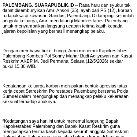
PALEMBANG, SUARAPUBLIK.ID
– Rasa haru dan syukur tak
dapat disembunyikan Amri Ansori (35), ayah dari PS (12), korban
rudapaksa di kawasan Gandus, Palembang. Didampingi sejumlah
anggota keluarga, Amri mendatangi Mapolrestabes Palembang
untuk menyampaikan langsung ucapan terima kasih kepada
jajaran kepolisian yang berhasil menangkap pelaku.
Dengan membawa buket bunga, Amri menemui Kapolrestabes
Palembang Kombes Pol Sonny Mahar Budi Adityawan dan Kasat
Reskrim AKBP M. Jedi Permana, Selasa (12/5/2026) sekitar
pukul 15.30 WIB.
Kedatangan keluarga korban merupakan bentuk apresiasi atas
kerja cepat Satreskrim Polrestabes Palembang bersama Polda
Sumsel dalam mengungkap dan menangkap pelaku kekerasan
seksual terhadap anaknya.
“Kedatangan saya hari ini untuk menemui langsung Bapak
Kapolrestabes Palembang dan Bapak Kasat Reskrim guna
mengucapkan terima kasih kepada seluruh anggota Satreskrim
Polrestabes Palembang yang telah bekerja keras di lapangan