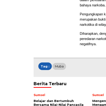
bahaya narkoba. 
Pengungkapan kas
merupakan bukti
narkotika di wil
Diharapkan, den
peredaran narkot
negatifnya.
Tag :
Muba
Berita Terbaru
Sumsel
Sumsel
Belajar dan Bertumbuh
Mengena
Bersama Nilai-Nilai Pancasila
Mengam