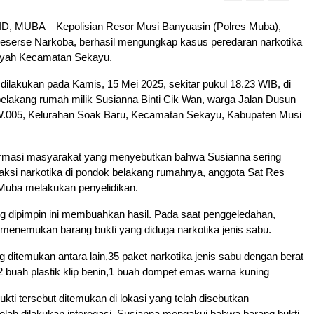
, MUBA – Kepolisian Resor Musi Banyuasin (Polres Muba),
Reserse Narkoba, berhasil mengungkap kasus peredaran narkotika
ilayah Kecamatan Sekayu.
dilakukan pada Kamis, 15 Mei 2025, sekitar pukul 18.23 WIB, di
elakang rumah milik Susianna Binti Cik Wan, warga Jalan Dusun
.005, Kelurahan Soak Baru, Kecamatan Sekayu, Kabupaten Musi
formasi masyarakat yang menyebutkan bahwa Susianna sering
aksi narkotika di pondok belakang rumahnya, anggota Sat Res
Muba melakukan penyelidikan.
g dipimpin ini membuahkan hasil. Pada saat penggeledahan,
 menemukan barang bukti yang diduga narkotika jenis sabu.
g ditemukan antara lain,35 paket narkotika jenis sabu dengan berat
2 buah plastik klip benin,1 buah dompet emas warna kuning
ukti tersebut ditemukan di lokasi yang telah disebutkan
lah dilakukan interogasi, Susianna mengakui bahwa barang bukti