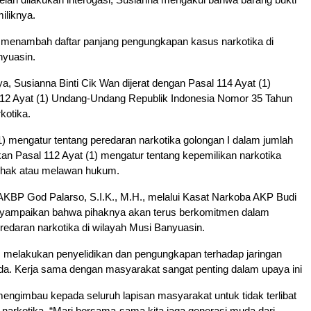
iliknya.
 menambah daftar panjang pengungkapan kasus narkotika di
nyuasin.
a, Susianna Binti Cik Wan dijerat dengan Pasal 114 Ayat (1)
112 Ayat (1) Undang-Undang Republik Indonesia Nomor 35 Tahun
kotika.
1) mengatur tentang peredaran narkotika golongan I dalam jumlah
kan Pasal 112 Ayat (1) mengatur tentang kepemilikan narkotika
a hak atau melawan hukum.
AKBP God Palarso, S.I.K., M.H., melalui Kasat Narkoba AKP Budi
yampaikan bahwa pihaknya akan terus berkomitmen dalam
edaran narkotika di wilayah Musi Banyuasin.
s melakukan penyelidikan dan pengungkapan terhadap jaringan
da. Kerja sama dengan masyarakat sangat penting dalam upaya ini
ngimbau kepada seluruh lapisan masyarakat untuk tidak terlibat
narkotika. “Mari bersama-sama kita jaga generasi muda dari