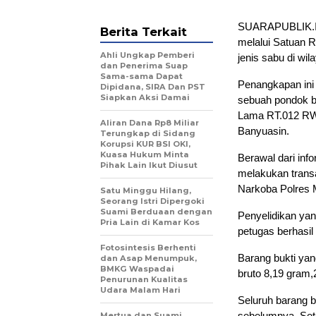
SUARAPUBLIK.ID
Berita Terkait
melalui Satuan 
Ahli Ungkap Pemberi
jenis sabu di w
dan Penerima Suap
Sama-sama Dapat
Penangkapan ini 
Dipidana, SIRA Dan PST
Siapkan Aksi Damai
sebuah pondok b
Lama RT.012 RW
Aliran Dana Rp8 Miliar
Banyuasin.
Terungkap di Sidang
Korupsi KUR BSI OKI,
Kuasa Hukum Minta
Berawal dari in
Pihak Lain Ikut Diusut
melakukan trans
Narkoba Polres 
Satu Minggu Hilang,
Seorang Istri Dipergoki
Suami Berduaan dengan
Penyelidikan yan
Pria Lain di Kamar Kos
petugas berhasil
Fotosintesis Berhenti
Barang bukti yan
dan Asap Menumpuk,
BMKG Waspadai
bruto 8,19 gram,
Penurunan Kualitas
Udara Malam Hari
Seluruh barang b
sebelumnya. Sete
Mertua dan Suami