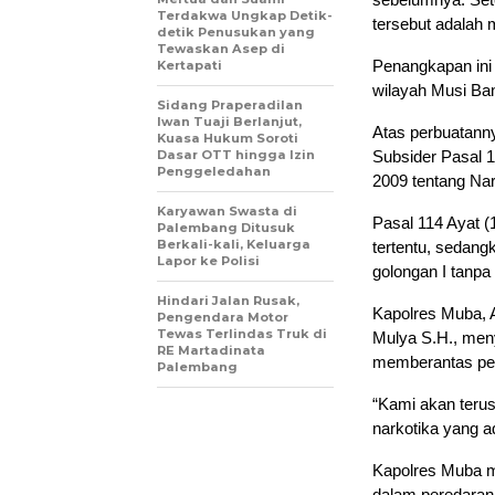
Terdakwa Ungkap Detik-
tersebut adalah m
detik Penusukan yang
Tewaskan Asep di
Penangkapan ini
Kertapati
wilayah Musi Ba
Sidang Praperadilan
Iwan Tuaji Berlanjut,
Atas perbuatanny
Kuasa Hukum Soroti
Dasar OTT hingga Izin
Subsider Pasal 
Penggeledahan
2009 tentang Nar
Karyawan Swasta di
Pasal 114 Ayat (
Palembang Ditusuk
Berkali-kali, Keluarga
tertentu, sedang
Lapor ke Polisi
golongan I tanp
Hindari Jalan Rusak,
Kapolres Muba, 
Pengendara Motor
Tewas Terlindas Truk di
Mulya S.H., men
RE Martadinata
memberantas per
Palembang
“Kami akan teru
narkotika yang a
Kapolres Muba me
dalam peredaran 