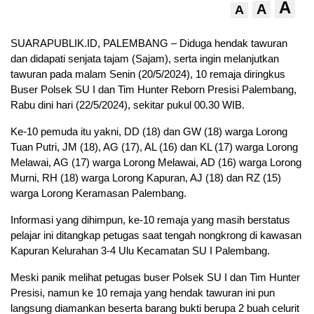
A
A
A
SUARAPUBLIK.ID, PALEMBANG – Diduga hendak tawuran
dan didapati senjata tajam (Sajam), serta ingin melanjutkan
tawuran pada malam Senin (20/5/2024), 10 remaja diringkus
Buser Polsek SU I dan Tim Hunter Reborn Presisi Palembang,
Rabu dini hari (22/5/2024), sekitar pukul 00.30 WIB.
Ke-10 pemuda itu yakni, DD (18) dan GW (18) warga Lorong
Tuan Putri, JM (18), AG (17), AL (16) dan KL (17) warga Lorong
Melawai, AG (17) warga Lorong Melawai, AD (16) warga Lorong
Murni, RH (18) warga Lorong Kapuran, AJ (18) dan RZ (15)
warga Lorong Keramasan Palembang.
Informasi yang dihimpun, ke-10 remaja yang masih berstatus
pelajar ini ditangkap petugas saat tengah nongkrong di kawasan
Kapuran Kelurahan 3-4 Ulu Kecamatan SU I Palembang.
Meski panik melihat petugas buser Polsek SU I dan Tim Hunter
Presisi, namun ke 10 remaja yang hendak tawuran ini pun
langsung diamankan beserta barang bukti berupa 2 buah celurit