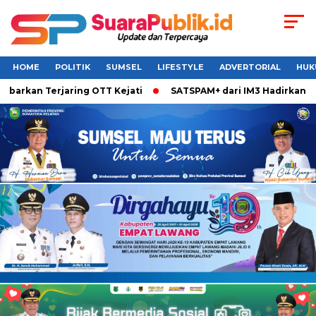
HOME
POLITIK
SUMSEL
LIFESTYLE
ADVERTORIAL
HUK
barkan Terjaring OTT Kejati
SATSPAM+ dari IM3 Hadirkan Pe