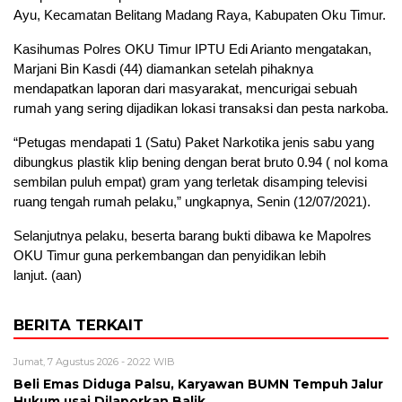
Ayu, Kecamatan Belitang Madang Raya, Kabupaten Oku Timur.
Kasihumas Polres OKU Timur IPTU Edi Arianto mengatakan,
Marjani Bin Kasdi (44) diamankan setelah pihaknya
mendapatkan laporan dari masyarakat, mencurigai sebuah
rumah yang sering dijadikan lokasi transaksi dan pesta narkoba.
“Petugas mendapati 1 (Satu) Paket Narkotika jenis sabu yang
dibungkus plastik klip bening dengan berat bruto 0.94 ( nol koma
sembilan puluh empat) gram yang terletak disamping televisi
ruang tengah rumah pelaku,” ungkapnya, Senin (12/07/2021).
Selanjutnya pelaku, beserta barang bukti dibawa ke Mapolres
OKU Timur guna perkembangan dan penyidikan lebih
lanjut. (aan)
BERITA TERKAIT
Jumat, 7 Agustus 2026 - 20:22 WIB
Beli Emas Diduga Palsu, Karyawan BUMN Tempuh Jalur
Hukum usai Dilaporkan Balik