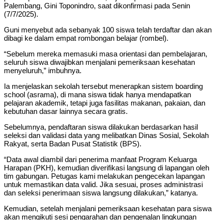
Palembang, Gini Toponindro, saat dikonfirmasi pada Senin
(7/7/2025).
Guni menyebut ada sebanyak 100 siswa telah terdaftar dan akan
dibagi ke dalam empat rombongan belajar (rombel).
“Sebelum mereka memasuki masa orientasi dan pembelajaran,
seluruh siswa diwajibkan menjalani pemeriksaan kesehatan
menyeluruh,” imbuhnya.
Ia menjelaskan sekolah tersebut menerapkan sistem boarding
school (asrama), di mana siswa tidak hanya mendapatkan
pelajaran akademik, tetapi juga fasilitas makanan, pakaian, dan
kebutuhan dasar lainnya secara gratis.
Sebelumnya, pendaftaran siswa dilakukan berdasarkan hasil
seleksi dan validasi data yang melibatkan Dinas Sosial, Sekolah
Rakyat, serta Badan Pusat Statistik (BPS).
“Data awal diambil dari penerima manfaat Program Keluarga
Harapan (PKH), kemudian diverifikasi langsung di lapangan oleh
tim gabungan. Petugas kami melakukan pengecekan lapangan
untuk memastikan data valid. Jika sesuai, proses administrasi
dan seleksi penerimaan siswa langsung dilakukan,” katanya.
Kemudian, setelah menjalani pemeriksaan kesehatan para siswa
akan mengikuti sesi pengarahan dan pengenalan lingkungan