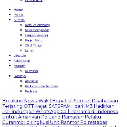
Home
Politik
Sumsel
Kota Palembang
Musi Banyuasin
Empat Lawang
Pagar Alam
OKU Timur
Lahat
Lifestyle
Advertorial
Hukum
Kriminal
Lainnya
About us
Pedoman Media Siber
Redaksi
Breaking News: Wakil Bupati di Sumsel Dikabarkan
Terjaring OTT Kejati
SATSPAM+ dari IM3 Hadirkan
Perlindungan WhatsApp Call Pertama di Indonesia
untuk Amankan Pejuang Ramadan
Pelaku
Curanmor diringkusi Unit Ranmor Polrestabes