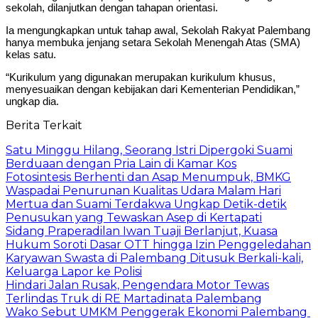
sekolah, dilanjutkan dengan tahapan orientasi.
Ia mengungkapkan untuk tahap awal, Sekolah Rakyat Palembang
hanya membuka jenjang setara Sekolah Menengah Atas (SMA)
kelas satu.
“Kurikulum yang digunakan merupakan kurikulum khusus,
menyesuaikan dengan kebijakan dari Kementerian Pendidikan,”
ungkap dia.
Berita Terkait
Satu Minggu Hilang, Seorang Istri Dipergoki Suami
Berduaan dengan Pria Lain di Kamar Kos
Fotosintesis Berhenti dan Asap Menumpuk, BMKG
Waspadai Penurunan Kualitas Udara Malam Hari
Mertua dan Suami Terdakwa Ungkap Detik-detik
Penusukan yang Tewaskan Asep di Kertapati
Sidang Praperadilan Iwan Tuaji Berlanjut, Kuasa
Hukum Soroti Dasar OTT hingga Izin Penggeledahan
Karyawan Swasta di Palembang Ditusuk Berkali-kali,
Keluarga Lapor ke Polisi
Hindari Jalan Rusak, Pengendara Motor Tewas
Terlindas Truk di RE Martadinata Palembang
Wako Sebut UMKM Penggerak Ekonomi Palembang