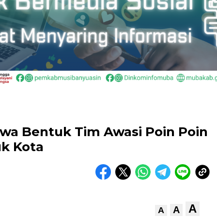
ewa Bentuk Tim Awasi Poin Poin
k Kota
A
A
A