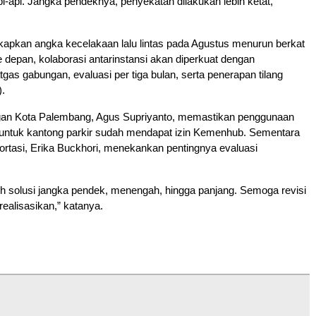
i-api. Jangka pendeknya, penyekatan dilakukan lebih ketat,”
kapkan angka kecelakaan lalu lintas pada Agustus menurun berkat
e depan, kolaborasi antarinstansi akan diperkuat dengan
as gabungan, evaluasi per tiga bulan, serta penerapan tilang
).
an Kota Palembang, Agus Supriyanto, memastikan penggunaan
 untuk kantong parkir sudah mendapat izin Kemenhub. Sementara
rtasi, Erika Buckhori, menekankan pentingnya evaluasi
h solusi jangka pendek, menengah, hingga panjang. Semoga revisi
realisasikan,” katanya.