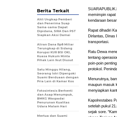
SUARAPUBLIK.ID
Berita Terkait
memimpin rapat k
Ahli Ungkap Pemberi
kendaraan besar d
dan Penerima Suap
Sama-sama Dapat
Rapat dihadiri 
Dipidana, SIRA Dan PST
Siapkan Aksi Damai
Dirlantas, Dinas
transportasi.
Aliran Dana Rp8 Miliar
Terungkap di Sidang
Ratu Dewa meneg
Korupsi KUR BSI OKI,
Kuasa Hukum Minta
tentang operasio
Pihak Lain Ikut Diusut
poin-poin pentin
protokol. Penind
Satu Minggu Hilang,
Seorang Istri Dipergoki
Suami Berduaan dengan
Menurutnya, bany
Pria Lain di Kamar Kos
maupun masuk ko
menyiapkan kanto
Fotosintesis Berhenti
dan Asap Menumpuk,
BMKG Waspadai
Kapolrestabes 
Penurunan Kualitas
setelah pukul 2
Udara Malam Hari
sejak sore. “Ka
Mertua dan Suami