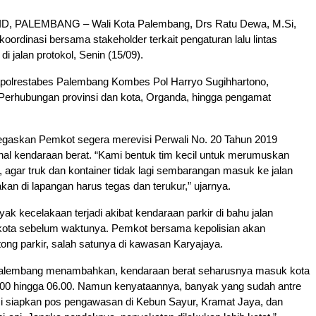
, PALEMBANG – Wali Kota Palembang, Drs Ratu Dewa, M.Si,
oordinasi bersama stakeholder terkait pengaturan lalu lintas
i jalan protokol, Senin (15/09).
Kapolrestabes Palembang Kombes Pol Harryo Sugihhartono,
 Perhubungan provinsi dan kota, Organda, hingga pengamat
askan Pemkot segera merevisi Perwali No. 20 Tahun 2019
nal kendaraan berat. “Kami bentuk tim kecil untuk merumuskan
g, agar truk dan kontainer tidak lagi sembarangan masuk ke jalan
akan di lapangan harus tegas dan terukur,” ujarnya.
ak kecelakaan terjadi akibat kendaraan parkir di bahu jalan
ta sebelum waktunya. Pemkot bersama kepolisian akan
ng parkir, salah satunya di kawasan Karyajaya.
Palembang menambahkan, kendaraan berat seharusnya masuk kota
1.00 hingga 06.00. Namun kenyataannya, banyak yang sudah antre
mi siapkan pos pengawasan di Kebun Sayur, Kramat Jaya, dan