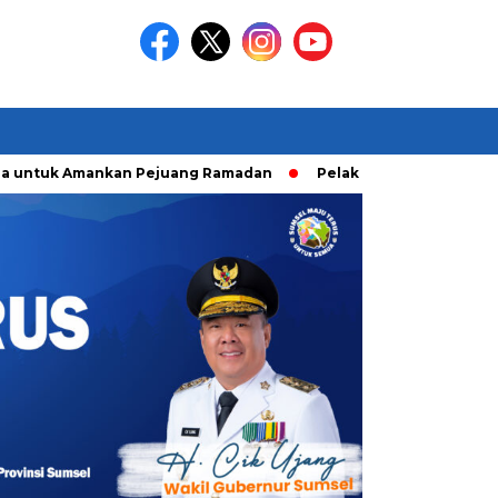
tuk Amankan Pejuang Ramadan
Pelaku Curanmor diringkusi U