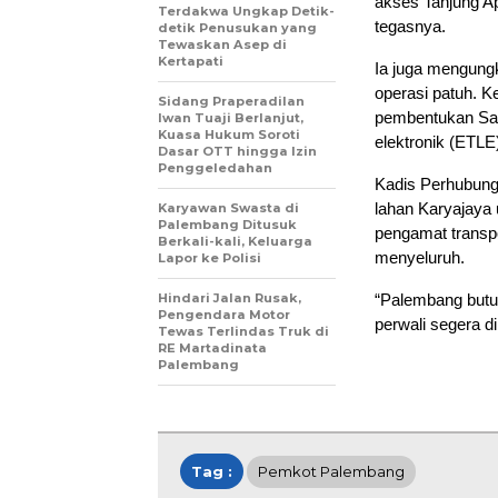
akses Tanjung Ap
Terdakwa Ungkap Detik-
tegasnya.
detik Penusukan yang
Tewaskan Asep di
Kertapati
Ia juga mengung
operasi patuh. K
Sidang Praperadilan
pembentukan Satg
Iwan Tuaji Berlanjut,
Kuasa Hukum Soroti
elektronik (ETLE
Dasar OTT hingga Izin
Penggeledahan
Kadis Perhubung
lahan Karyajaya
Karyawan Swasta di
Palembang Ditusuk
pengamat transpo
Berkali-kali, Keluarga
menyeluruh.
Lapor ke Polisi
Hindari Jalan Rusak,
“Palembang butu
Pengendara Motor
perwali segera di
Tewas Terlindas Truk di
RE Martadinata
Palembang
Tag :
Pemkot Palembang