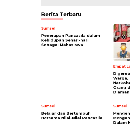
Berita Terbaru
Sumsel
Penerapan Pancasila dalam
Kehidupan Sehari-hari
Sebagai Mahasiswa
Empat L
Digereb
Warga, 
Narkoba
Orang d
Diaman
Sumsel
Sumsel
Belajar dan Bertumbuh
Mengena
Bersama Nilai-Nilai Pancasila
Mengam
Dalam K