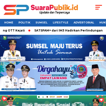
HOME
POLITIK
SUMSEL
LIFESTYLE
ADVERTORIAL
HUK
T Kejati
SATSPAM+ dari IM3 Hadirkan Perlindungan WhatsAp